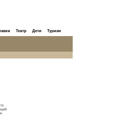
тавки
Театр
Дети
Туризм
то
ющей
е.