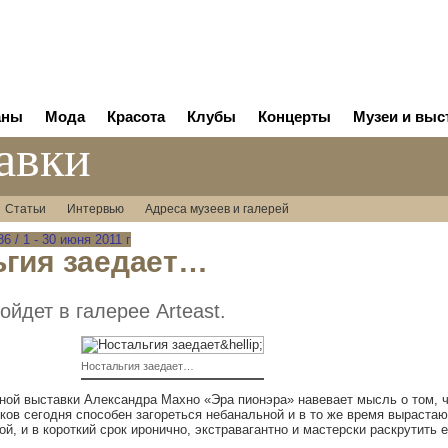
аны
Мода
Красота
Клубы
Концерты
Музеи и выс
авки
Статьи
Интервью
Адреса музеев и галерей
 / 1 - 30 июня 2011 г
ьгия заедает…
ойдет в галерее Arteast.
Ностальгия заедает…
ной выставки Александра Махно «Эра пионэра» навевает мысль о том, ч
ков сегодня способен загореться небанальной и в то же время выраста
й, и в короткий срок иронично, экстравагантно и мастерски раскрутить е