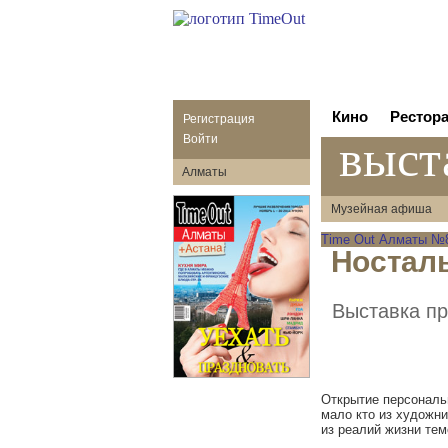
Кино
Рестор
Регистрация
выст
Войти
Алматы
Музейная афиша
Time Out Алматы №86
Ностал
Выставка пр
Открытие персональ
мало кто из художни
из реалий жизни темо