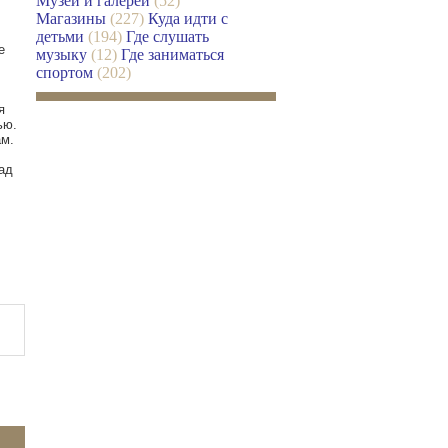
Музеи и галереи
(52)
Магазины
(227)
Куда идти с
детьми
(194)
Где слушать
е
музыку
(12)
Где заниматься
спортом
(202)
я
ью.
м.
ад