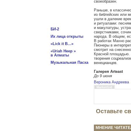
своеобразен.
Раньше, в классичес
из библейских или м
ушли в далекие вре
и ритуалами: песням
и макулатуры, устр
БИ-2
сверстниками, сочи
Их лица открыты
народа. В общем, ес
В работах Махно ра
«Lick it B…»
Пионеры в интерпре
смотрит на снесенно
«Uriah Heep »
Красной площадью. 
в Алматы
творения соцреализ
Музыкальная Пасха
венецианцев.
Галерея Arteast
До 9 июня
Вероника Андреева
MarketGid
Оставьте с
МНЕНИЕ ЧИТАТЕ