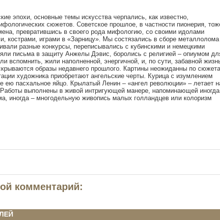
кие эпохи, основные темы искусства черпались, как известно,
ифологических сюжетов. Советское прошлое, в частности пионерия, тож
мена, превратившись в своего рода мифологию, со своими идолами
и, кострами, играми в «Зарницу». Мы состязались в сборе металлолома
аивали разные конкурсы, переписывались с кубинскими и немецкими
няли письма в защиту Анжелы Дэвис, боролись с религией – опиумом дл
ли вспомнить, жили наполненной, энергичной, и, по сути, забавной жизн
скрываются образы недавнего прошлого. Картины неожиданны по сюжета
тации художника приобретают ангельские черты. Курица с изумлением
е ею пасхальное яйцо. Крылатый Ленин – «ангел революции» – летает н
Работы выполнены в живой интригующей манере, напоминающей иногда
ма, иногда – многодельную живопись малых голландцев или колоризм
вой комментарий:
ЛЕЙ