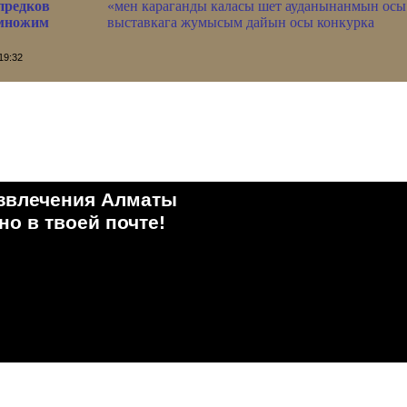
предков
«мен караганды каласы шет ауданынанмын осы
умножим
выставкага жумысым дайын осы конкурка
19:32
звлечения Алматы
о в твоей почте!