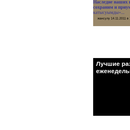
Наследие наших 
сохраним и при
катысуымды»...
жансулу
14.11.2011 в 
Лучшие ра
eженедельн