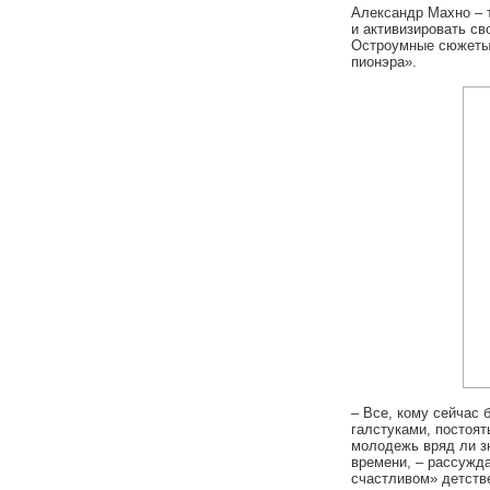
Александр Махно – т
и активизировать св
Остроумные сюжеты 
пионэра».
– Все, кому сейчас 
галстуками, постоят
молодежь вряд ли зн
времени, – рассужда
счастливом» детстве