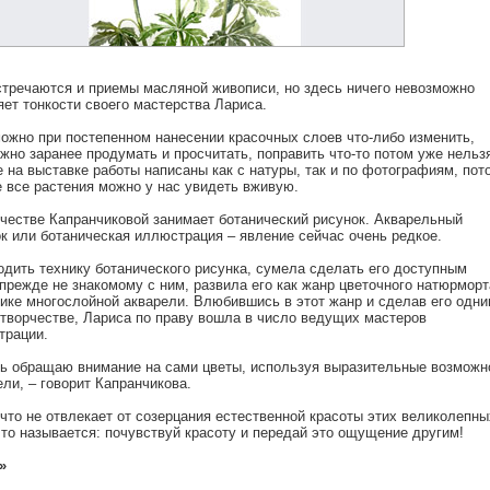
стречаются и приемы масляной живописи, но здесь ничего невозможно
яет тонкости своего мастерства Лариса.
ожно при постепенном нанесении красочных слоев что-либо изменить,
ужно заранее продумать и просчитать, поправить что-то потом уже нельз
на выставке работы написаны как с натуры, так и по фотографиям, пот
е все растения можно у нас увидеть вживую.
честве Капранчиковой занимает ботанический рисунок. Акварельный
к или ботаническая иллюстрация – явление сейчас очень редкое.
дить технику ботанического рисунка, сумела сделать его доступным
режде не знакомому с ним, развила его как жанр цветочного натюрморт
ике многослойной акварели. Влюбившись в этот жанр и сделав его одни
 творчестве, Лариса по праву вошла в число ведущих мастеров
трации.
дь обращаю внимание на сами цветы, используя выразительные возможн
ли, – говорит Капранчикова.
ичто не отвлекает от созерцания естественной красоты этих великолепны
то называется: почувствуй красоту и передай это ощущение другим!
»