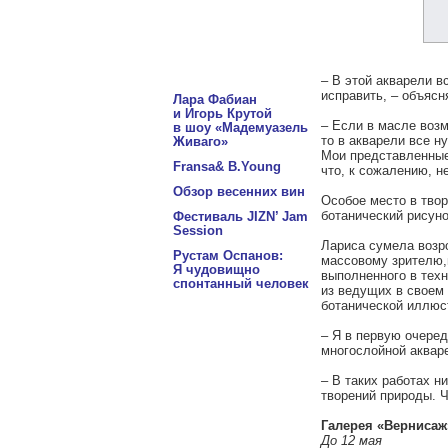
– В этой акварели в
исправить, – объясн
Лара Фабиан
и Игорь Крутой
– Если в масле возм
в шоу «Мадемуазель
то в акварели все н
Живаго»
Мои представленные 
Fransa& B.Young
что, к сожалению, н
Обзор весенних вин
Особое место в твор
ботанический рисуно
Фестиваль JIZN’ Jam
Session
Лариса сумела возро
Рустам Оспанов:
массовому зрителю,п
Я чудовищно
выполненного в техн
спонтанный человек
из ведущих в своем
ботанической иллюс
– Я в первую очере
многослойной акваре
– В таких работах н
творений природы. Ч
Галерея «Вернисаж
До 12 мая