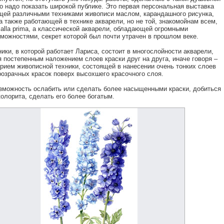
о надо показать широкой публике. Это первая персональная выставка
ей различными техниками живописи маслом, карандашного рисунка,
а также работающей в технике акварели, но не той, знакомойнам всем,
 alla prima, а классической акварели, обладающей огромными
можностями, секрет которой был почти утрачен в прошлом веке.
ики, в которой работает Лариса, состоит в многослойности акварели,
 постепенным наложением слоев краски друг на друга, иначе говоря –
рием живописной техники, состоящей в нанесении очень тонких слоев
озрачных красок поверх высохшего красочного слоя.
озможность ослабить или сделать более насыщенными краски, добиться
колорита, сделать его более богатым.