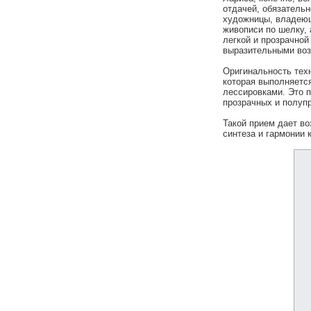
отдачей, обязательн
художницы, владеющ
живописи по шелку, 
легкой и прозрачной
выразительными воз
Оригинальность техн
которая выполняется
лессировками. Это п
прозрачных и полупр
Такой прием дает в
синтеза и гармонии 