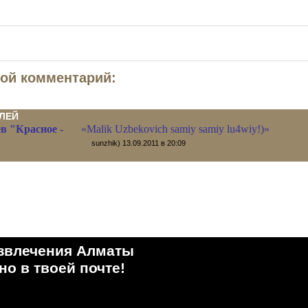
вой комментарий:
ЛЕЙ
в "Красное -
«Malik Uzbekovich samiy samiy lu4wiy!)»
sunzhik)
13.09.2011 в 20:09
звлечения Алматы
о в твоей почте!