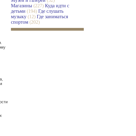
Музеи и галереи
(52)
Магазины
(227)
Куда идти с
детьми
(194)
Где слушать
музыку
(12)
Где заниматься
спортом
(202)
я.
ому
а,
м
ости
х