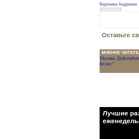
Вероника Андреева
MarketGid
Оставьте с
МНЕНИЕ ЧИТАТЕ
Малик Дуйсенбае
белое"
Лучшие ра
eженедельн