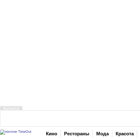
MarketGid
Кино
Рестораны
Мода
Красота