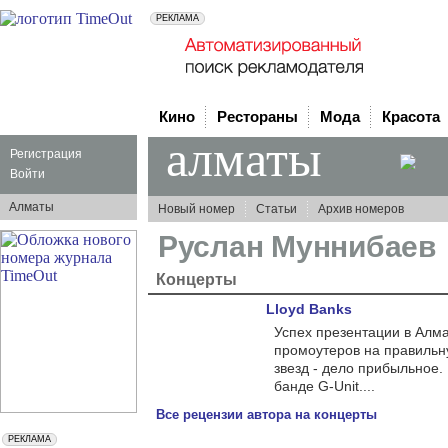
Кино
Рестораны
Мода
Красота
алматы
Регистрация
Войти
Алматы
Новый номер
Статьи
Архив номеров
Руслан Муннибаев
Концерты
Lloyd Banks
Успех презентации в Алма
промоутеров на правильн
звезд - дело прибыльное.
банде G-Unit....
Все рецензии автора на концерты