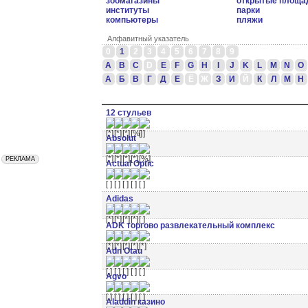
зоомагазины
открытые площа
институты
парки
компьютеры
пляжи
Алфавитный указатель
0
1
2
3
4
5
6
7
8
9
A
B
C
D
E
F
G
H
I
J
K
L
M
N
O
А
Б
В
Г
Д
Е
Ё
Ж
З
И
Й
К
Л
М
Н
12 стульев
Absolut
Actual Optic
Adidas
ADK торгово развлекательный комплекс
Adn Otau
Agvo
Aladdin казино