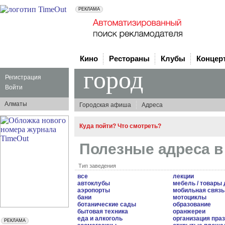
Кино
Рестораны
Клубы
Концер
город
Регистрация
Войти
Алматы
Городская афиша
Адреса
Куда пойти? Что смотреть?
Полезные адреса 
Тип заведения
все
лекции
автоклубы
мебель / товары
аэропорты
мобильная связь
бани
мотоциклы
ботанические сады
образование
бытовая техника
оранжереи
еда и алкоголь
организация пра