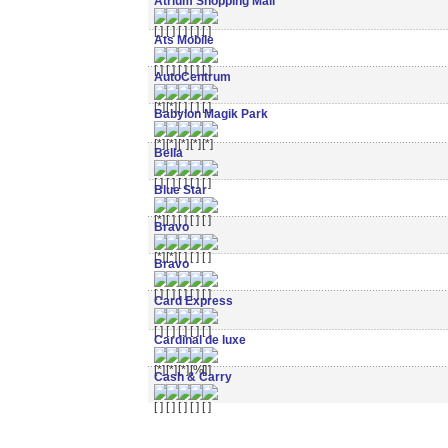
Atrium Shopping Mall
Ats Mobile
AutoCentrum
Babylon Magik Park
Bella
Blue Star
Bravo
Bravo
Card Express
Cardinal de luxe
Cash & Carry