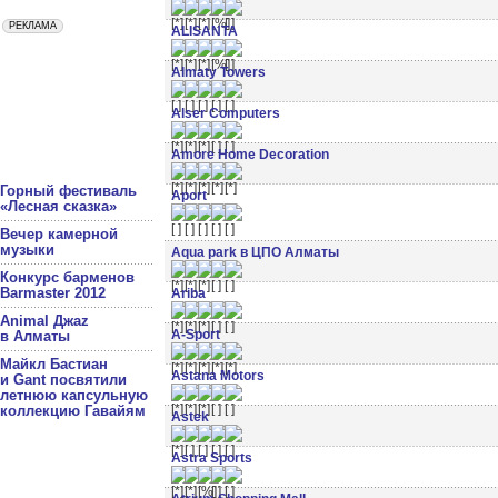
ALISANTA
Almaty Towers
Alser Computers
Amore Home Decoration
Горный фестиваль
Aport
«Лесная сказка»
Вечер камерной
музыки
Aqua park в ЦПО Алматы
Конкурс барменов
Barmaster 2012
Ariba
Animal Джаz
A-Sport
в Алматы
Майкл Бастиан
Astana Motors
и Gant посвятили
летнюю капсульную
коллекцию Гавайям
Astek
Astra Sports