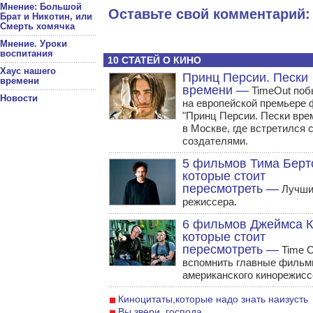
Мнение: Большой
Оставьте свой комментарий:
Брат и Никотин, или
Смерть хомячка
Мнение. Уроки
воспитания
10 СТАТЕЙ О КИНО
Хаус нашего
Принц Персии. Пески
времени
времени —
TimeOut поб
Новости
на европейской премьере
"Принц Персии. Пески вре
в Москве, где встретился с
создателями.
5 фильмов Тима Берт
которые стоит
пересмотреть —
Лучши
режиссера.
6 фильмов Джеймса К
которые стоит
пересмотреть —
Time O
вспомнить главные филь
американского кинорежисс
Киноцитаты,которые надо знать наизусть
Вы звери, господа