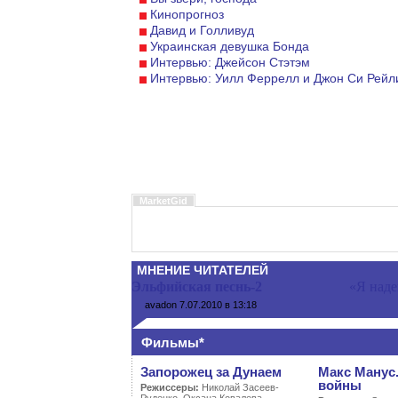
Кинопрогноз
Давид и Голливуд
Украинская девушка Бонда
Интервью: Джейсон Стэтэм
Интервью: Уилл Феррелл и Джон Си Рейл
MarketGid
МНЕНИЕ ЧИТАТЕЛЕЙ
Эльфийская песнь-2
«Я наде
avadon
7.07.2010 в 13:18
Фильмы*
Запорожец за Дунаем
Макс Манус
войны
Режиссеры:
Николай Засеев-