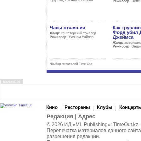
Руденко, Оксана Ковалева
Режиссер:
Эспен
Часы отчаяния
Как трусли
Форд убил 
Жанр:
гангстерский триллер
Джеймса
Режиссер:
Уильям Уайлер
Жанр:
американс
Режиссер:
Эндрю
*Выбор читателей Time Out
MarketGid
Кино
Рестораны
Клубы
Концерт
Редакция
|
Адрес
© 2026 ИД «ML Publishing»:
TimeOut.kz
—
Перепечатка материалов данного сайта
разрешения редакции.