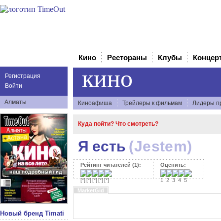
Кино
Рестораны
Клубы
Концер
кино
Регистрация
Войти
Алматы
Киноафиша
Трейлеры к фильмам
Лидеры п
Куда пойти? Что смотреть?
Я есть
(Jestem)
Рейтинг читателей (1):
Оценить:
MarketGid
Новый бренд Timati