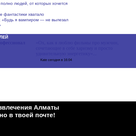
полно людей, от которых хочется
е фантастики хватало
: «Будь я вампиром — не вылезал
»
ЛЕЙ
офессионал
«Ох, как я люблю фильмы про мужчин,
сочетающие в себе харизму и просто
удивительную энергетику»...
Kate
сегодня в 16:04
звлечения Алматы
о в твоей почте!