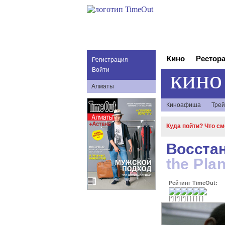
Кино
Рестор
Регистрация
кино
Войти
Алматы
Киноафиша
Трей
Куда пойти? Что с
Восста
the Plan
Рейтинг TimeOut: