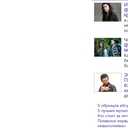
И
ф
к
и
н
х
Ч
ф
м
К
б
б
Э
П
в
и
д
5 образцов абс
5 лучших мульт
Кто стоит за л
Появился первы
невыполнима»