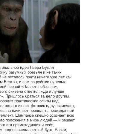
игинальной идеи Пьера Булля
йну разумных обезьян и не таких
не осталось почти ничего уже лет как
им Бертон, и сам на рубеже нулевых
мой первой «Планеты обезьян»,
вого сиквела ответил: «Да я лучше
у». Пришлось браться за дело другим.
оводит генетические опыты над
я одного из них ботаник вдруг замечает,
езьяна начинает проявлять неожиданный
теллект. Шимпанзе спешно осознает всю
его положения в мире людей — и решает
ого ига прямоходящих и себя,
м подняв всепланетный бунт. Разом,