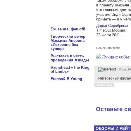
таким образом, сн
в планету обезьян
что главным досто
участие Энди Серк
примата — и у него
Дарья Серебряная
Exuse me, фак off!
TimeOut Москва
22 июля 2011
Творческий вечер
Максима Аверина
«Искренне без
Ссылки по теме
купюр»
Выставка в честь
Лучшие событ
проведения Азиады
Radiohead «The King
Гость
20
of Limbs»
Интересный филь
Fransa& B.Young
MarketGid
Оставьте с
ОБЗОРЫ И РЕЙТ