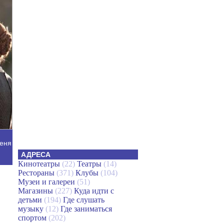
еня
АДРЕСА
Кинотеатры
(22)
Театры
(14)
Рестораны
(371)
Клубы
(104)
Музеи и галереи
(51)
Магазины
(227)
Куда идти с
детьми
(194)
Где слушать
музыку
(12)
Где заниматься
спортом
(202)