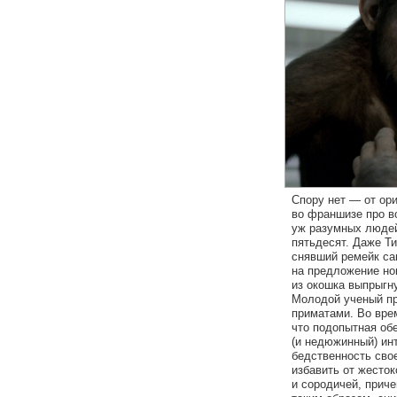
Спору нет — от ор
во франшизе про во
уж разумных людей 
пятьдесят. Даже Т
снявший ремейк са
на предложение но
из окошка выпрыгн
Молодой ученый пр
приматами. Во врем
что подопытная об
(и недюжинный) ин
бедственность сво
избавить от жесток
и сородичей, приче