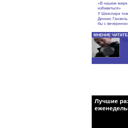
«В нашем мире 
избавиться»
У Шекспира тож
Деннис Ганзель
бы с вечеринок
МНЕНИЕ ЧИТАТЕ
Пр
Лучшие ра
eженедельн