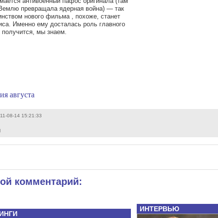
имается антивоенный пафос оригинала (там
 Землю превращала ядерная война) — так
инством нового фильма , похоже, станет
иса. Именно ему досталась роль главного
 получится, мы знаем.
ия августа
11-08-14 15:21:33
м
вой комментарий:
ИНТЕРВЬЮ
ИНГИ