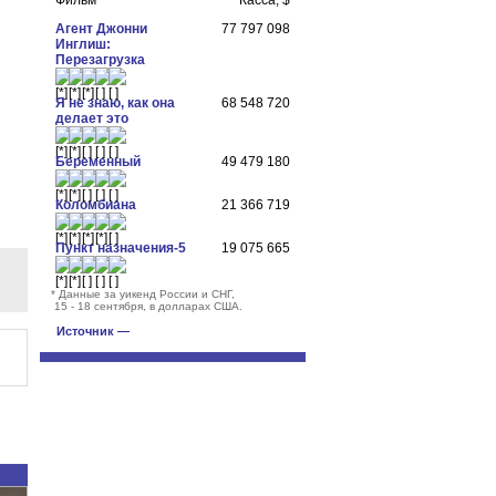
Фильм
Касса, $
Агент Джонни
77 797 098
Инглиш:
Перезагрузка
Я не знаю, как она
68 548 720
делает это
Беременный
49 479 180
Коломбиана
21 366 719
Пункт назначения-5
19 075 665
*
Данные за уикенд России и СНГ,
15 - 18 сентября, в долларах США.
Источник —