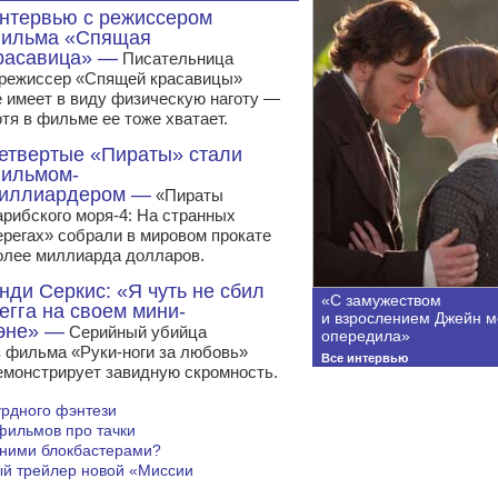
нтервью с режиссером
ильма «Спящая
расавица» —
Писательница
 режиссер «Спящей красавицы»
е имеет в виду физическую наготу —
отя в фильме ее тоже хватает.
етвертые «Пираты» стали
ильмом-
иллиардером —
«Пираты
арибского моря-4: На странных
ерегах» собрали в мировом прокате
олее миллиарда долларов.
нди Серкис: «Я чуть не сбил
«С замужеством
егга на своем мини-
и взрослением Джейн м
эне» —
Серийный убийца
опередила»
з фильма «Руки-ноги за любовь»
Все интервью
емонстрирует завидную скромность.
урдного фэнтези
фильмов про тачки
етними блокбастерами?
й трейлер новой «Миссии