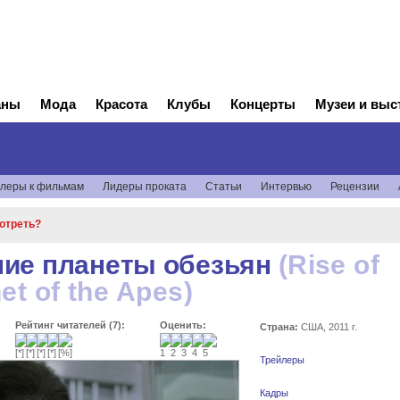
аны
Мода
Красота
Клубы
Концерты
Музеи и выс
леры к фильмам
Лидеры проката
Статьи
Интервью
Рецензии
мотреть?
ние планеты обезьян
(Rise of
et of the Apes)
Рейтинг читателей (7):
Оценить:
Страна:
США, 2011 г.
Трейлеры
Кадры