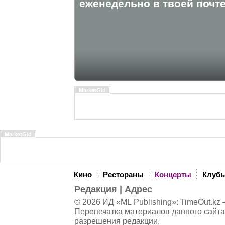
eженедельно в твоей почте
MarketGid
MarketGid
Кино
Рестораны
Концерты
Клуб
Редакция
|
Адрес
© 2026 ИД «ML Publishing»:
TimeOut.kz
—
Перепечатка материалов данного сайта
разрешения редакции.