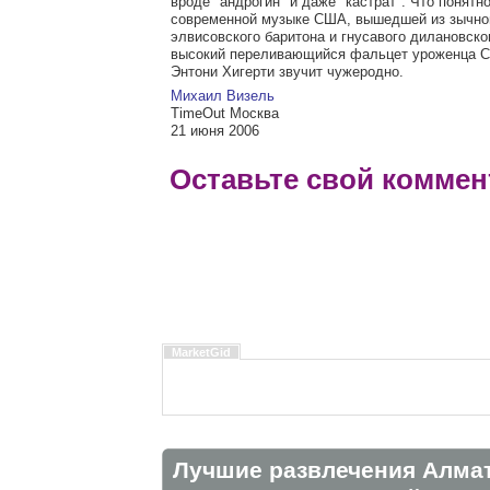
вроде "андрогин" и даже "кастрат". Что понятно
современной музыке США, вышедшей из зычно
элвисовского баритона и гнусавого дилановско
высокий переливающийся фальцет уроженца С
Энтони Хигерти звучит чужеродно.
Михаил Визель
TimeOut Москва
21 июня 2006
Оставьте свой коммен
MarketGid
Лучшие развлечения Алма