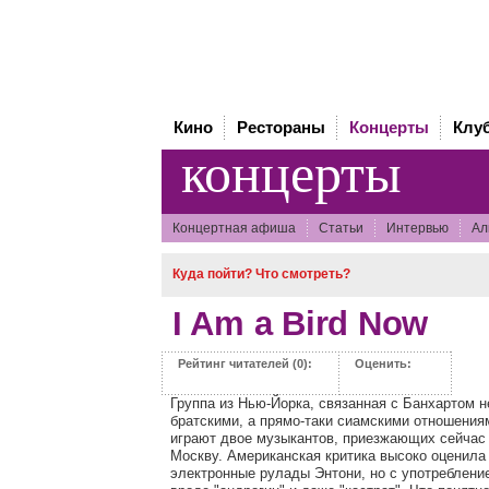
Кино
Рестораны
Концерты
Клу
концерты
Концертная афиша
Статьи
Интервью
Ал
Куда пойти? Что смотреть?
I Am a Bird Now
Рейтинг читателей (0):
Оценить:
Группа из Нью-Йорка, связанная с Банхартом н
братскими, а прямо-таки сиамскими отношениям
играют двое музыкантов, приезжающих сейчас
Москву. Американская критика высоко оценила
электронные рулады Энтони, но с употреблени