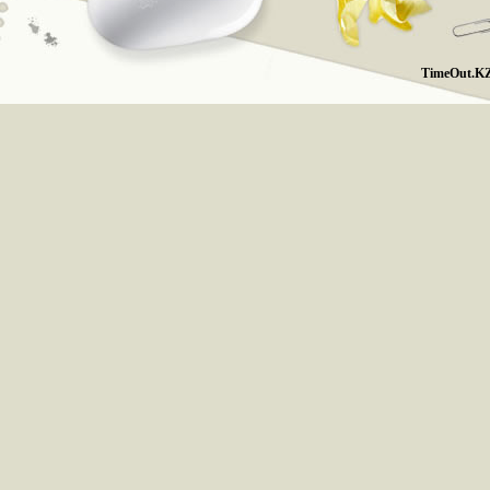
TimeOut.KZ