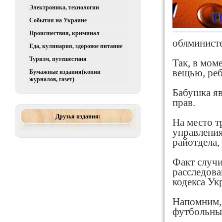
Электроника, технологии
События на Украине
Происшествия, криминал
облминисте
Еда, кулинария, здоровое питание
Туризм, путешествия
Так, в мом
вещью, реб
Бумажные издания(копии
журналов, газет)
Бабушка яв
прав.
Друзья издания:
На место т
управления
райотдела,
Факт случи
расследова
кодекса Ук
Напомним, 
футбольных