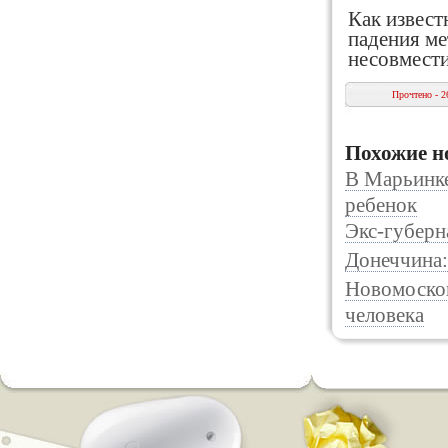
Как извест
падения ме
несовмест
Прочтено - 2
Похожие н
В Марьинке
ребенок
Экс-губерн
Донеччина:
Новомосков
человека