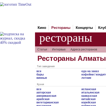
Кино
Рестораны
Концерты
Клу
рестораны
Статьи
Интервью
Адреса ресторанов
Рестораны Алматы
Тип заведения
все
еда на заказ
бары
кофейни / кондит
винные
летние
Кухня
все
испанская
авторская
итальянская
американская
кавказская
арабская
китайская
вегетарианская
корейская
восточная
кубинская