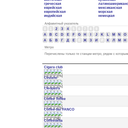
греческая
латиноамерикан
еврейская
мексиканская
европейская
морская
индийская
немецкая
Алфавитный указатель
0
1
2
3
4
5
6
7
8
9
A
B
C
D
E
F
G
H
I
J
K
L
M
N
O
А
Б
В
Г
Д
Е
Ё
Ж
З
И
Й
К
Л
М
Н
Метро
Перечислены только те станции метро, рядом с которы
Cigara club
Cinzano
Cleopatra
Coffee Toffee
Coffee-bar FANCO
Coffeedelia