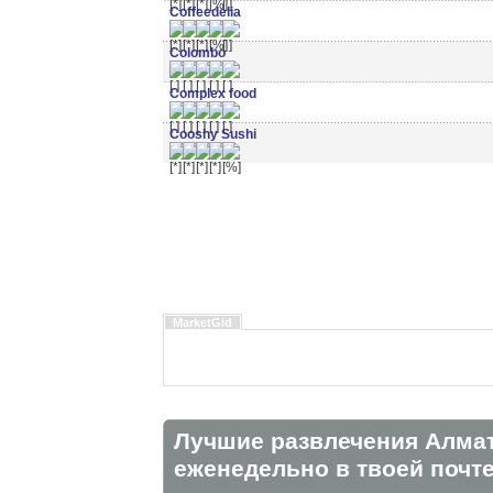
Coffeedelia
Colombo
Complex food
Cooshy Sushi
MarketGid
Лучшие развлечения Алма
eженедельно в твоей почте