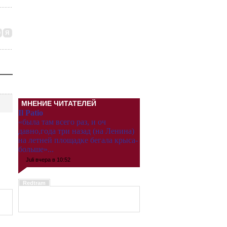
Ю
Я
МНЕНИЕ ЧИТАТЕЛЕЙ
Il Patio
«была там всего раз, и оч
давно,года три назад (на Ленина)
на летней площадке бегала крыса-
больше»...
Juli
вчера в 10:52
Redtram