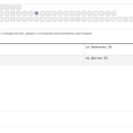
6
7
8
9
G
H
I
J
K
L
M
N
O
P
Q
R
S
T
U
V
W
X
Y
Z
Ё
Ж
З
И
Й
К
Л
М
Н
О
П
Р
С
Т
У
Ф
Х
Ц
Ч
Ш
Щ
Э
 станции метро, рядом с которыми расположены рестораны.
ул. Шевченко, 18.
пр. Достык, 50.