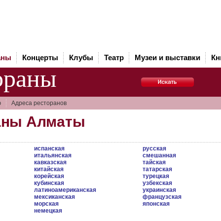
аны
Концерты
Клубы
Театр
Музеи и выставки
Кн
ораны
ю
Адреса ресторанов
аны Алматы
испанская
русская
итальянская
смешанная
кавказская
тайская
китайская
татарская
корейская
турецкая
кубинская
узбекская
латиноамериканская
украинская
мексиканская
французская
морская
японская
немецкая