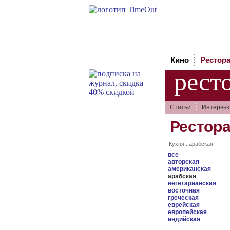
Кино
Рестор
рест
Статьи
Интервь
Рестор
Кухня : арабская
все
авторская
американская
арабская
вегетарианская
восточная
греческая
еврейская
европейская
индийская