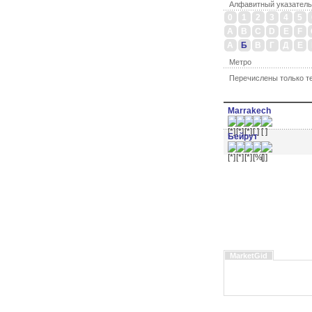
Алфавитный указатель
0
1
2
3
4
5
A
B
C
D
E
F
А
Б
В
Г
Д
Е
Метро
Перечислены только те
Marrakech
Бейрут
MarketGid