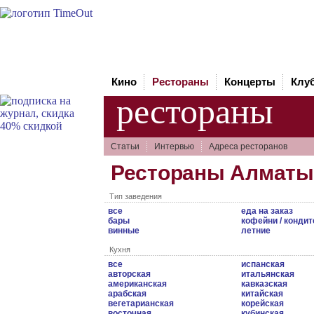
Кино
Рестораны
Концерты
Клу
рестораны
Статьи
Интервью
Адреса ресторанов
Рестораны Алматы
Тип заведения
все
еда на заказ
бары
кофейни / кондит
винные
летние
Кухня
все
испанская
авторская
итальянская
американская
кавказская
арабская
китайская
вегетарианская
корейская
восточная
кубинская