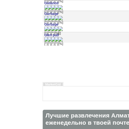
Galianos
Garbage
Garbage
Glen pub
MarketGid
Лучшие развлечения Алма
eженедельно в твоей почте