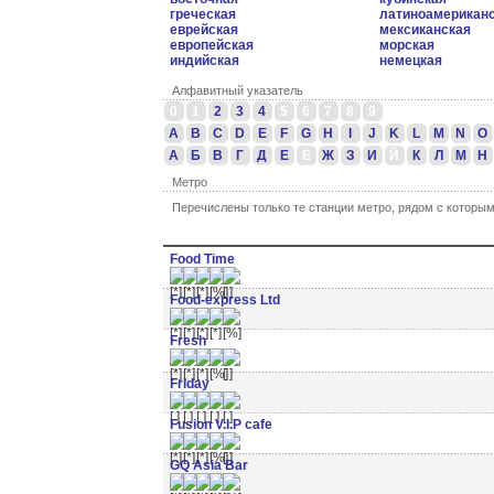
греческая
латиноамерикан
еврейская
мексиканская
европейская
морская
индийская
немецкая
Алфавитный указатель
0
1
2
3
4
5
6
7
8
9
A
B
C
D
E
F
G
H
I
J
K
L
M
N
O
А
Б
В
Г
Д
Е
Ё
Ж
З
И
Й
К
Л
М
Н
Метро
Перечислены только те станции метро, рядом с которы
Food Time
Food-express Ltd
Fresh
Friday
Fusion V.I.P cafe
GQ Asia Bar