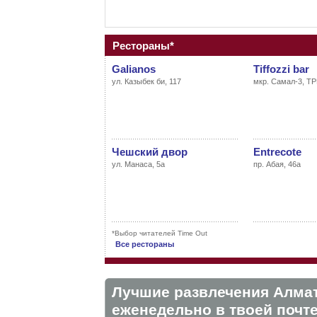
Рестораны*
Galianos
Tiffozzi bar
ул. Казыбек би, 117
мкр. Самал-3, ТР
Чешский двор
Entrecote
ул. Манаса, 5а
пр. Абая, 46а
*Выбор читателей Time Out
Все рестораны
Лучшие развлечения Алма
eженедельно в твоей почте