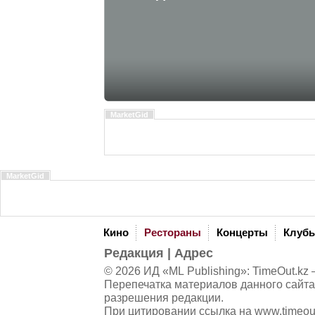
MarketGid
MarketGid
Кино
Рестораны
Концерты
Клуб
Редакция
|
Адрес
© 2026 ИД «ML Publishing»:
TimeOut.kz
—
Перепечатка материалов данного сайта
разрешения редакции.
При цитировании ссылка на
www.timeou