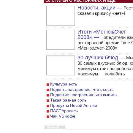
10 СТАТЕЙ О РЕСТОРАНАХ И ЕДЕ
Новости, акции —
Рест
сказали кризису «нет»!
Итоги «Меню&Счет
2008» —
Победители еж
ресторанной премии Time 
«Меню&счет-2008»
30 лучших блюд —
Мы
30 самых вкусных блюд, к
минимум стоит попробовать
максимум — полюбить
Культура есть
Поднять настроение: что съесть
Поднятие настроения: что выпить
Такая разная соль
Продукты Новой Англии
ПАСТАрались
Чай VS кофе
MarketGid