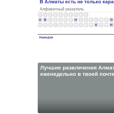
В Алматы есть не только кар
Алфавитный указатель
0
1
2
3
4
5
6
7
8
9
A
B
C
D
E
F
G
H
I
J
K
L
M
N
O
А
Б
В
Г
Д
Е
Ё
Ж
З
И
Й
К
Л
М
Н
Намедни
Лучшие развлечения Алма
eженедельно в твоей почте