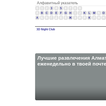
Алфавитный указатель
0
1
2
3
4
5
6
7
8
9
A
B
C
D
E
F
G
H
I
J
K
L
M
N
O
А
Б
В
Г
Д
Е
Ё
Ж
З
И
Й
К
Л
М
Н
3D Night Club
Лучшие развлечения Алма
eженедельно в твоей почте