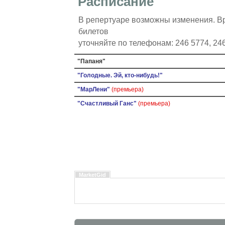
Расписание
В репертуаре возможны изменения. Вр
билетов
уточняйте по телефонам: 246 5774, 24
"Папаня"
"Голодные. Эй, кто-нибудь!"
"МарЛени"
(премьера)
"Счастливый Ганс"
(премьера)
MarketGid