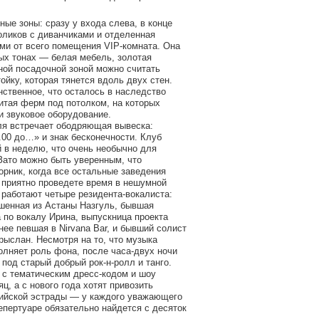
ные зоны: сразу у входа слева, в конце
оликов с диванчиками и отделенная
ми от всего помещения VIP-комната. Она
ых тонах — белая мебель, золотая
ной посадочной зоной можно считать
йку, которая тянется вдоль двух стен.
нственное, что осталось в наследство
итая ферм под потолком, на которых
и звуковое оборудование.
ля встречает ободряющая вывеска:
.00 до…» и знак бесконечности. Клуб
й в неделю, что очень необычно для
Зато можно быть уверенным, что
орник, когда все остальные заведения
ы приятно проведете время в нешумной
 работают четыре резидента-вокалиста:
шенная из Астаны Назгуль, бывшая
 по вокалу Ирина, выпускница проекта
ее певшая в Nirvana Bar, и бывший солист
рыслан. Несмотря на то, что музыка
олняет роль фона, после часа-двух ночи
под старый добрый рок-н-ролл и танго.
 с тематическим дресс-кодом и шоу
ц, а с нового года хотят привозить
ийской эстрады — у каждого уважающего
епертуаре обязательно найдется с десяток