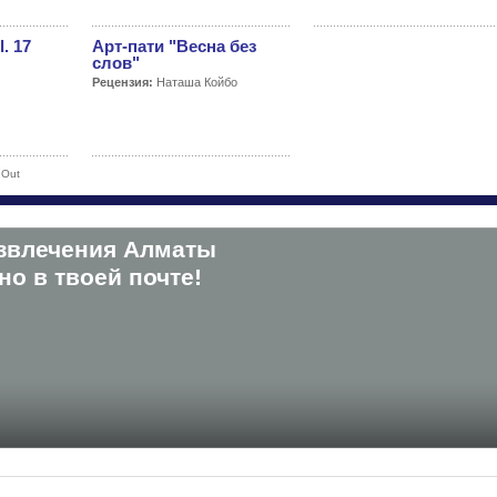
. 17
Арт-пати "Весна без
слов"
Рецензия:
Наташа Койбо
 Out
звлечения Алматы
о в твоей почте!