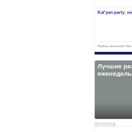
Kal'yan party_vol
*Выбор читателей Time
Лучшие ра
eженедельн
MarketGid