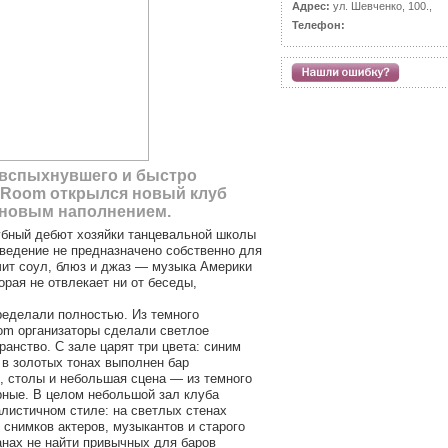
Адрес:
ул. Шевченко, 100.,
Телефон:
 вспыхнувшего и быстро
 Room открылся новый клуб
 новым наполнением.
бный дебют хозяйки танцевальной школы
аведение не предназначено собственно для
чит соул, блюз и джаз — музыка Америки
орая не отвлекает ни от беседы,
ределали полностью. Из темного
m организаторы сделали светлое
анство. С зале царят три цвета: синим
 в золотых тонах выполнен бар
, столы и небольшая сцена — из темного
рные. В целом небольшой зал клуба
листичном стиле: на светлых стенах
снимков актеров, музыкантов и старого
анах не найти привычных для баров