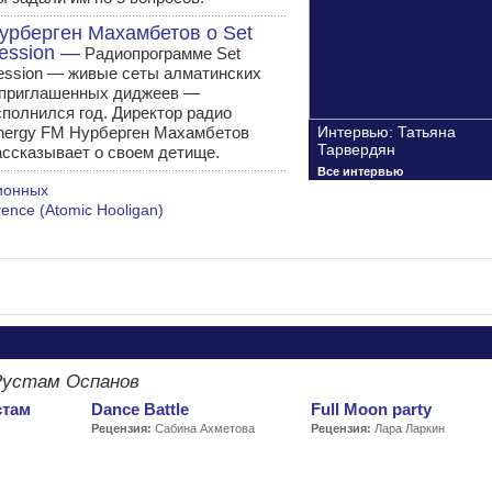
урберген Махамбетов о Set
ession —
Радиопрограмме Set
ession — живые сеты алматинских
 приглашенных диджеев —
сполнился год. Директор радио
nergy FM Нурберген Махамбетов
Интервью: Татьяна
Тарвердян
ассказывает о своем детище.
Все интервью
ионных
ence (Atomic Hooligan)
Рустам Оспанов
стам
Dance Battle
Full Moon party
Рецензия:
Сабина Ахметова
Рецензия:
Лара Ларкин