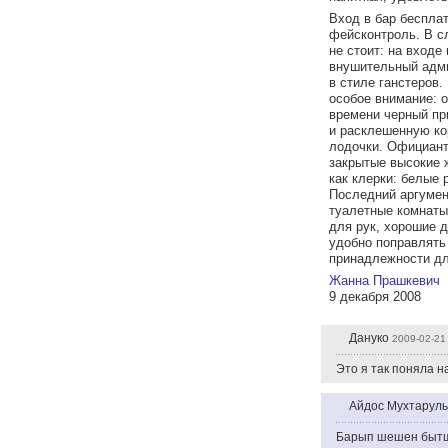
Вход в бар бесплат
фейсконтроль. В с
не стоит: на вход
внушительный адми
в стиле ганстеров
особое внимание: 
времени черный пр
и расклешенную ко
лодочки. Официант
закрытые высокие 
как клерки: белые
Последний аргумен
туалетные комнаты
для рук, хорошие д
удобно поправлять
принадлежности дл
Жанна Прашкевич
9 декабря 2008
Дануко
2009-02-21
Это я так поняла н
Айдос Мухтарул
Барып шешен быт