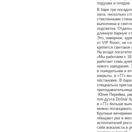
подушек и пледов.
В баре три посадоч
зала, несколько ст
стеклянными стена
выполнена в светл
подсветка. Отдель
длинную барную сто
Это, наверное, еди
от VIP Room, не сч
крепится световое 
На входе посетите
«Мы работаем с 18
работает семь дне
нового заведения. 
в понедельник и вт
закрыты, в «77» в
обстановке. В баре
специально пригла
преподавательница
Юлия Перейма, ран
поп-дуэта DoStar А
в «77» больше вып
можно потанцевать 
Крупные вечеринки
обещают раз в меся
исполнителей росс
себя вокалиста в р