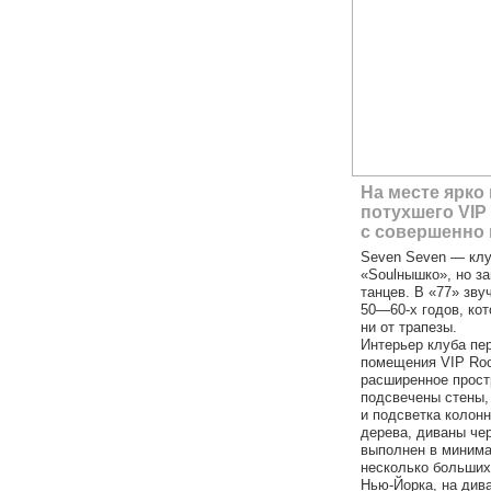
На месте ярко
потухшего VIP
с совершенно
Seven Seven — клу
«Soulнышко», но з
танцев. В «77» зву
50—60-х годов, кот
ни от трапезы.
Интерьер клуба пе
помещения VIP Roo
расширенное простр
подсвечены стены,
и подсветка колонн
дерева, диваны че
выполнен в минима
несколько больших 
Нью-Йорка, на див