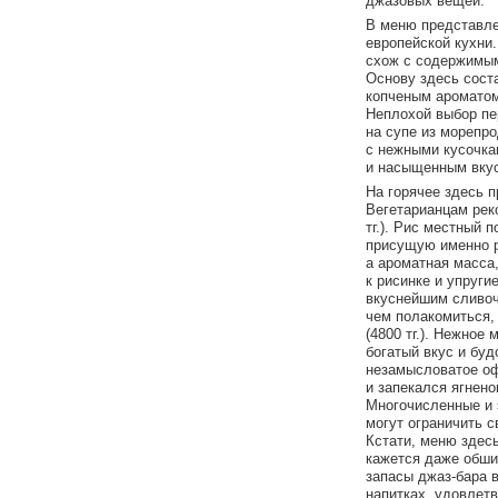
джазовых вещей.
В меню представле
европейской кухни.
схож с содержимым
Основу здесь сост
копченым ароматом
Неплохой выбор пе
на супе из морепрод
с нежными кусочка
и насыщенным вкус
На горячее здесь п
Вегетарианцам рек
тг.). Рис местный п
присущую именно ри
а ароматная масса,
к рисинке и упруги
вкуснейшим сливоч
чем полакомиться,
(4800 тг.). Нежное
богатый вкус и бу
незамысловатое оф
и запекался ягнено
Многочисленные и 
могут ограничить св
Кстати, меню здесь
кажется даже обши
запасы джаз-бара в
напитках, удовлетв