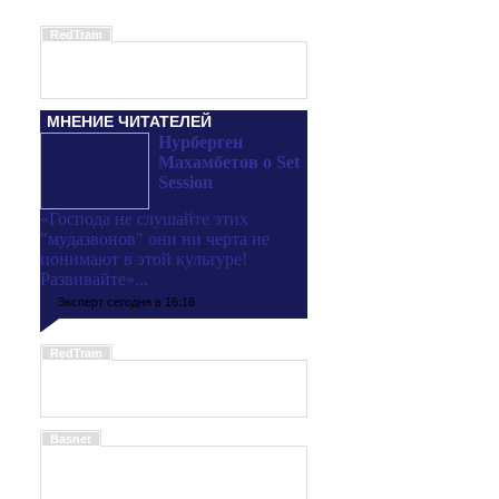
RedTram
МНЕНИЕ ЧИТАТЕЛЕЙ
Нурберген
Махамбетов о Set
Session
«Господа не слушайте этих
"мудазвонов" они ни черта не
понимают в этой культуре!
Развивайте»...
Эксперт сегодня в 16:16
RedTram
Basnet