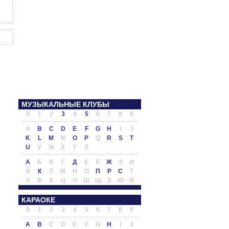
МУЗЫКАЛЬНЫЕ КЛУБЫ
0
1
2
3
4
5
6
7
8
9
A
B
C
D
E
F
G
H
I
J
K
L
M
N
O
P
Q
R
S
T
U
V
W
X
Y
Z
А
Б
В
Г
Д
Е
Ё
Ж
З
И
Й
К
Л
М
Н
О
П
Р
С
Т
У
Ф
Х
Ц
Ч
Ш
Щ
Э
Ю
Я
КАРАОКЕ
0
1
2
3
4
5
6
7
8
9
A
B
C
D
E
F
G
H
I
J