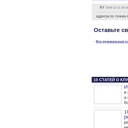
NY
2008-12-11 08:4
адресок по точнее
Оставьте с
•
Все музыкальные к
10 СТАТЕЙ О К
И
в
а 
б
1
р
р
м