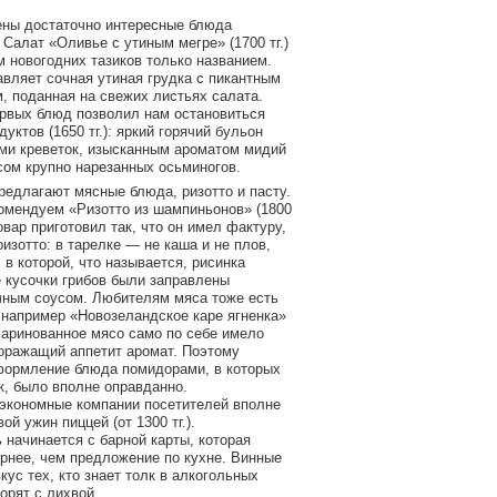
ны достаточно интересные блюда
 Салат «Оливье с утиным мегре» (1700 тг.)
 новогодних тазиков только названием.
авляет сочная утиная грудка с пикантным
, поданная на свежих листьях салата.
рвых блюд позволил нам остановиться
уктов (1650 тг.): яркий горячий бульон
ми креветок, изысканным ароматом мидий
ом крупно нарезанных осьминогов.
редлагают мясные блюда, ризотто и пасту.
омендуем «Ризотто из шампиньонов» (1800
овар приготовил так, что он имел фактуру,
зотто: в тарелке — не каша и не плов,
 в которой, что называется, рисинка
е кусочки грибов были заправлены
ным соусом. Любителям мяса тоже есть
 например «Новозеландское каре ягненка»
 маринованное мясо само по себе имело
доражащий аппетит аромат. Поэтому
ормление блюда помидорами, в которых
к, было вполне оправданно.
экономные компании посетителей вполне
ой ужин пиццей (от 1300 тг.).
 начинается с барной карты, которая
рнее, чем предложение по кухне. Винные
кус тех, кто знает толк в алкогольных
орят с лихвой.