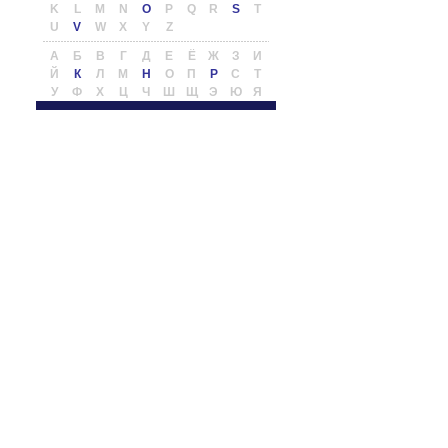
K
L
M
N
O
P
Q
R
S
T
U
V
W
X
Y
Z
А
Б
В
Г
Д
Е
Ё
Ж
З
И
Й
К
Л
М
Н
О
П
Р
С
Т
У
Ф
Х
Ц
Ч
Ш
Щ
Э
Ю
Я