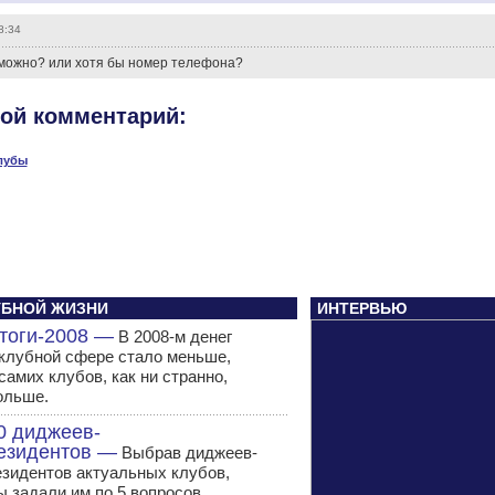
8:34
 можно? или хотя бы номер телефона?
вой комментарий:
лубы
ЛУБНОЙ ЖИЗНИ
ИНТЕРВЬЮ
тоги-2008 —
В 2008-м денег
 клубной сфере стало меньше,
самих клубов, как ни странно,
ольше.
0 диджеев-
езидентов —
Выбрав диджеев-
езидентов актуальных клубов,
ы задали им по 5 вопросов.