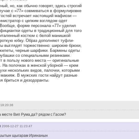
ный, но, как обычно говорят, здесь строгий
лучае с «77» совмеваться в формулировке
е гостей встречает настоящий мафиози —
нистратор с цепким взглядом одет
. Вообще, форме персонала «77» уделил
официантки одеты в традиционный для того
италенный костюм с белой манишкой
роткую юбку. Образ дополняют туфли-
ы выглядят торжественно: широкие брюки,
жилеты, черные шарфики. Бармены одеты
 рубашки со специальными резинками.
т в пользу нового места — оригинальные
. На полочках в женской уборной — крем
ухи нескольких видов, палочки, которыми
 макияж. В мужских гости найдут разные
я бриться и дезодоранты.
 18:20:38
а месте Вип Рума,да? рядом с Гасом?
ы
2008-12-27 11:23:47
шытын щыгарам Иринанын