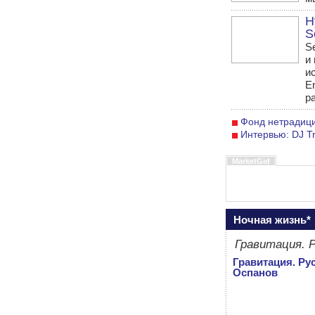
Н
S
S
и
и
E
р
Фонд нетрадиц
Интервью: DJ Tr
MarketGid
Ночная жизнь*
Гравитация. 
Гравитация. Ру
Оспанов