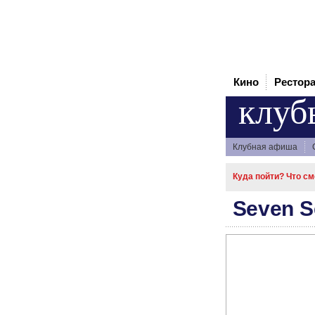
Кино
Рестор
клуб
Клубная афиша
Куда пойти? Что см
Seven S