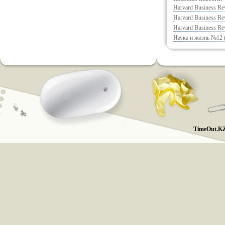
Harvard Business R
Harvard Business Re
Harvard Business Re
Наука и жизнь №12 
TimeOut.KZ