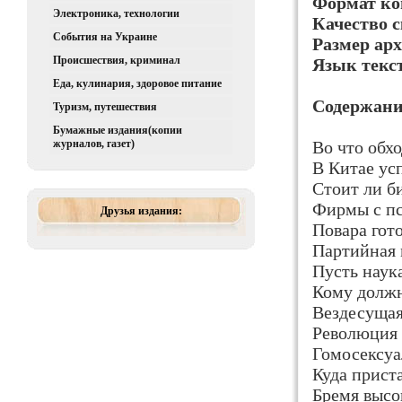
Формат ко
Электроника, технологии
Качество с
События на Украине
Размер арх
Происшествия, криминал
Язык текс
Еда, кулинария, здоровое питание
Содержани
Туризм, путешествия
Бумажные издания(копии
журналов, газет)
Во что обх
В Китае ус
Стоит ли б
Фирмы с п
Друзья издания:
Повара гото
Партийная
Пусть наук
Кому долж
Вездесуща
Революция 
Гомосексуа
Куда прист
Бремя высо