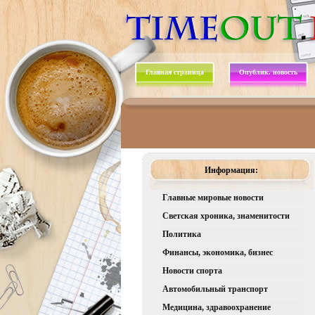
Главная страница
Опублик. новость
Информация:
Главные мировые новости
Светская хроника, знаменитости
Политика
Финансы, экономика, бизнес
Новости спорта
Автомобильный транспорт
Медицина, здравоохранение