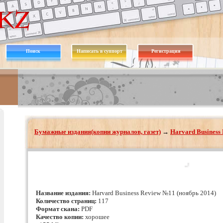
Поиск
Написать в суппорт
Регистрация
Бумажные издания(копии журналов, газет)
→
Harvard Business
Название издания:
Harvard Business Review №11 (ноябрь 2014)
Количество страниц:
117
Формат скана:
PDF
Качество копии:
хорошее