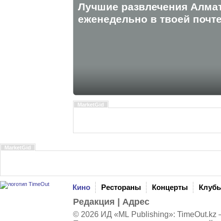
Лучшие развлечения Алма
eженедельно в твоей почте
MarketGid
MarketGid
Кино
Рестораны
Концерты
Клуб
Редакция
|
Адрес
© 2026 ИД «ML Publishing»:
TimeOut.kz
—