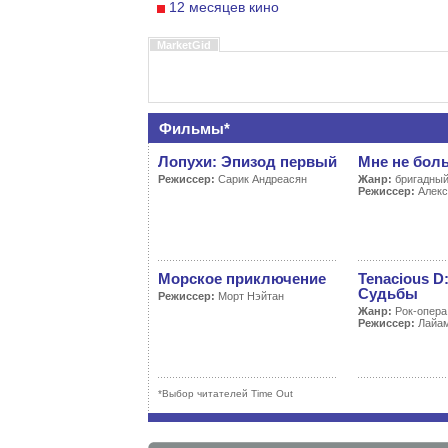
12 месяцев кино
MarketGid
Фильмы*
Лопухи: Эпизод первый
Мне не бол
Режиссер:
Сарик Андреасян
Жанр:
бригадный
Режиссер:
Алекс
Морское приключение
Tenacious D
Судьбы
Режиссер:
Морт Нэйтан
Жанр:
Рок-опера
Режиссер:
Лайам
*Выбор читателей Time Out