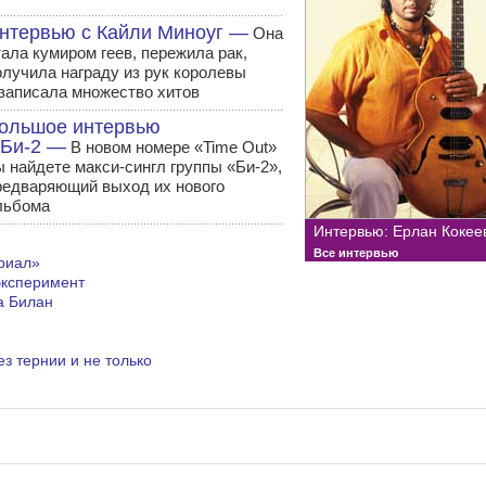
нтервью с Кайли Миноуг —
Она
тала кумиром геев, пережила рак,
олучила награду из рук королевы
 записала множество хитов
ольшое интервью
 Би-2 —
В новом номере «Time Out»
ы найдете макси-сингл группы «Би-2»,
редваряющий выход их нового
льбома
Интервью: Ерлан Кокее
Все интервью
риал»
эксперимент
а Билан
з тернии и не только