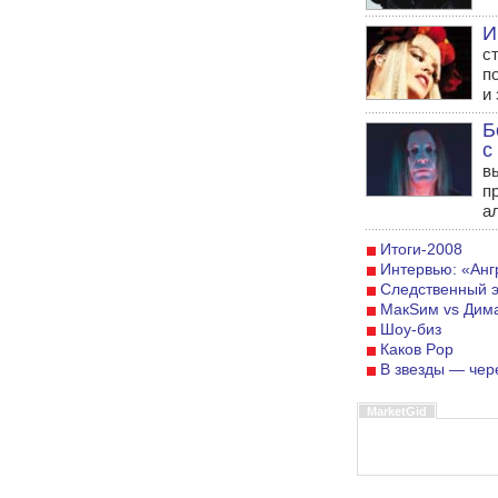
И
с
п
и
Б
с
в
п
а
Итоги-2008
Интервью: «Анг
Следственный 
MaкSим vs Дим
Шоу-биз
Каков Pop
В звезды — чере
MarketGid