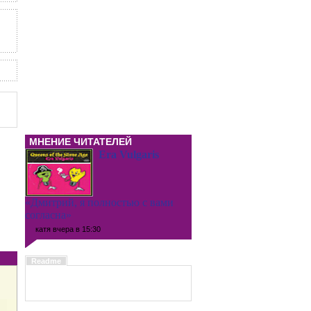
МНЕНИЕ ЧИТАТЕЛЕЙ
Era Vulgaris
«Дмитрий, я полностью с вами
согласна»
катя
вчера в 15:30
Readme