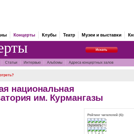
аны
Концерты
Клубы
Театр
Музеи и выставки
Кн
ерты
Статьи
Интервью
Альбомы
Адреса концертных залов
мотреть?
ая национальная
атория им. Курмангазы
Рейтинг читателей (6):
Оценить: