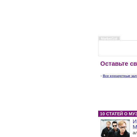
MarketGid
Оставьте с
•
Все концертные за
10 СТАТЕЙ О МУ
И
M
а