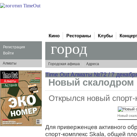
Кино
Рестораны
Клубы
Концер
город
Регистрация
Войти
Алматы
Городская афиша
Адреса
Time Out Алматы №72 / 7 декабря
Новый скалодром
Открылся новый спорт-
Новый скал
Для приверженцев активного об
спорт-комплекс Skala, общей пл