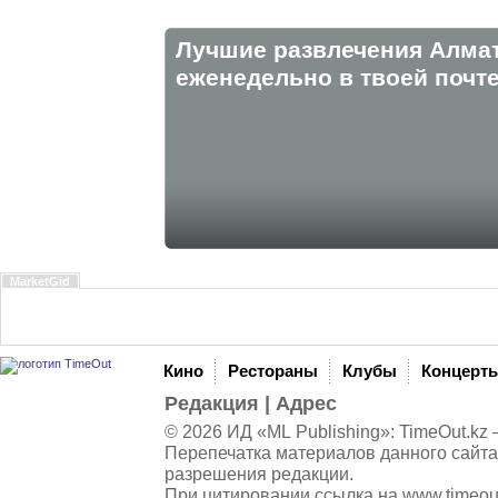
Лучшие развлечения Алма
eженедельно в твоей почте
MarketGid
Кино
Рестораны
Клубы
Концерт
Редакция
|
Адрес
© 2026 ИД «ML Publishing»:
TimeOut.kz
—
Перепечатка материалов данного сайта
разрешения редакции.
При цитировании ссылка на
www.timeou