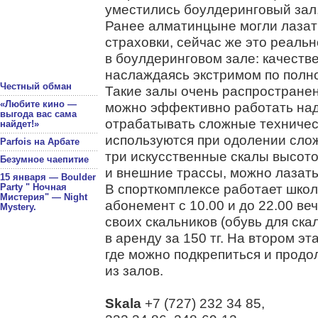
уместились боулдеринговый зал
Ранее алматинцыне могли лазать
страховки, сейчас же это реаль
в боулдеринговом зале: качеств
наслаждаясь экстримом по полн
Честный обман
Такие залы очень распространен
«Любите кино —
можно эффективно работать над
выгода вас сама
отрабатывать сложные техничес
найдет!»
используются при одолении сло
Parfois на Арбате
три искусственные скалы высотой
Безумное чаепитие
и внешние трассы, можно лазать
15 января — Boulder
В спорткомплексе работает школ
Party " Ночная
Мистерия" — Night
абонемент с 10.00 и до 22.00 вече
Mystery.
своих скальников (обувь для ска
в аренду за 150 тг. На втором э
где можно подкрепиться и продо
из залов.
Skala
+7 (727) 232 34 85,