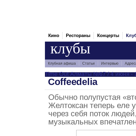
Кино
Рестораны
Концерты
Клу
клубы
Клубная афиша
Статьи
Интервью
Адрес
Time Out Алматы №67 / 4 июня - 
Coffeedelia
Обычно полупустая «вто
Желтоксан теперь еле у
через себя поток люде
музыкальных впечатлен