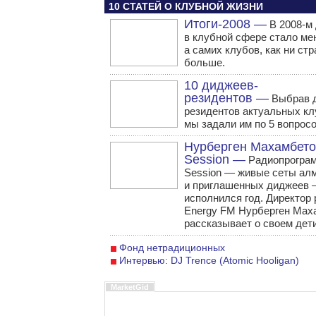
10 СТАТЕЙ О КЛУБНОЙ ЖИЗНИ
Итоги-2008 —
В 2008-м 
в клубной сфере стало ме
а самих клубов, как ни стр
больше.
10 диджеев-
резидентов —
Выбрав 
резидентов актуальных кл
мы задали им по 5 вопросо
Нурберген Махамбето
Session —
Радиопрограм
Session — живые сеты ал
и приглашенных диджеев
исполнился год. Директор
Energy FM Нурберген Мах
рассказывает о своем дет
Фонд нетрадиционных
Интервью: DJ Trence (Atomic Hooligan)
MarketGid