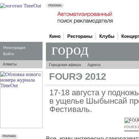
Кино
Рестораны
Клубы
Концер
город
Регистрация
Войти
Алматы
Городская афиша
Адреса
FOURЭ 2012
17-18 августа у поднож
в ущелье Шыбынсай про
Фестиваль.
FOURЭ 2
Все, кому интересно саморазвит