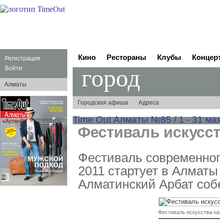
Кино
Рестораны
Клубы
Концер
Регистрация
город
Войти
Алматы
Городская афиша
Адреса
Time Out Алматы №85 / 1 - 31 мая
Фестиваль искусст
Фестиваль современного
2011 стартует в Алматы 
Алматинский Арбат собе
Фестиваль искусства на