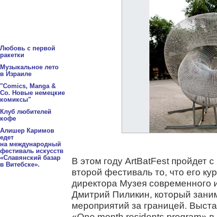
Любовь с первой
ракетки
Музыкальное лето
в Израиле
"Comics, Manga &
Co. Новые немецкие
комиксы"
Клуб любителей
кофе
Алишер Каримов
едет
на международный
фестиваль искусств
«Славянский базар
В этом году ArtBatFest пройдет с
в Витебске».
второй фестиваль то, что его ку
директора Музея современного и
Дмитрий Пиликин, который зани
мероприятий за границей. Выстав
«One month residents program» 