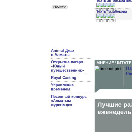
Театр авторской пе
Театр Тазабекова
Animal Джаz
в Алматы
Открытие лагеря
МНЕНИЕ ЧИТАТЕ
«Юный
На
путешественник»
Ро
Royal Casting
Управление
временем
Песенный конкурс
«Алматым
Лучшие ра
жүрегімде»
eженедельн