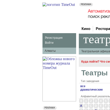
Кино
Рестор
теат
Регистрация
Войти
Алматы
Театральная афиш
Куда пойти? Что с
Театры
Тип заведения
все
драматические
Алфавитный указатель
0
1
2
3
4
5
A
B
C
D
E
F