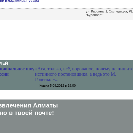
сни Владимира Гусара
ул. Кассина, 1, Экспедиция, Р
"Куренбел"
ЛЕЙ
циональное шоу
«Ага, только, всё, ворованое, почему не пишит
ссии
истинного постановщика, а ведь это М.
Годенко.»...
Кошка
5.09.2012 в 18:00
звлечения Алматы
о в твоей почте!