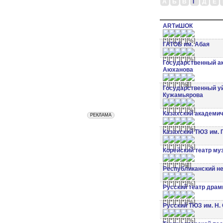
А
Б
В
Г
Д
Е
ARTиШОК
ГАТОБ им. Абая
Государственный ак
Аюханова
Государственный уй
Кужамьярова
Казахский академич
Казахский ТЮЗ им. 
Корейский театр му
Республиканский не
Русский театр драм
Русский ТЮЗ им. Н.