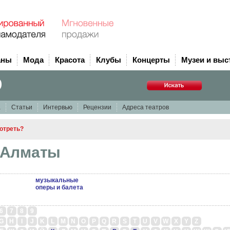
аны
Мода
Красота
Клубы
Концерты
Музеи и выс
р
а
Статьи
Интервью
Рецензии
Адреса театров
мотреть?
 Алматы
музыкальные
оперы и балета
6
7
8
9
G
H
I
J
K
L
M
N
O
P
Q
R
S
T
U
V
W
X
Y
Z