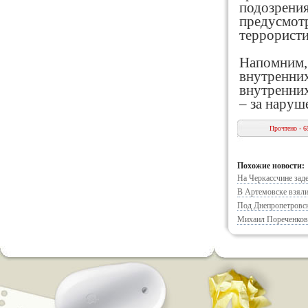
подозрения
предусмотр
террористи
Напомним, 
внутренних
внутренних
– за наруш
Прочтено - 6
Похожие новости:
На Черкассчине зад
В Артемовске взяли
Под Днепропетровс
Михаил Пореченков