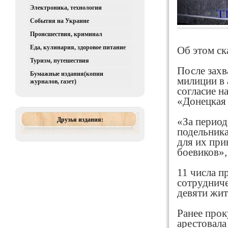
Электроника, технологии
События на Украине
Происшествия, криминал
Еда, кулинария, здоровое питание
Об этом ск
Туризм, путешествия
После захв
Бумажные издания(копии
милиции в 
журналов, газет)
согласие н
«Донецкая
Друзья издания:
«За период
подельник
для их при
боевиков»,
11 числа п
сотрудниче
девяти жит
Ранее прок
арестовала