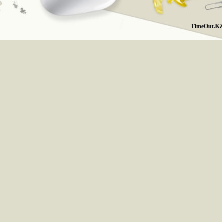
TimeOut.KZ