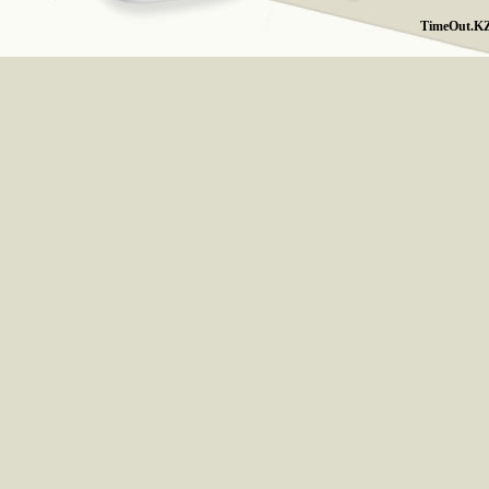
TimeOut.KZ