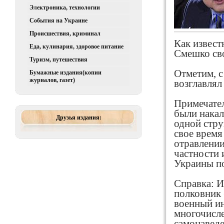
Электроника, технологии
События на Украине
Происшествия, криминал
Как извест
Еда, кулинария, здоровое питание
Смешко св
Туризм, путешествия
Отметим, с
Бумажные издания(копии
журналов, газет)
возглавлял
Примечате
были накал
Друзья издания:
одной стру
свое время
отравлении
частности 
Украины по
Справка: И
полковник 
военный ин
многочисле
самонаведе