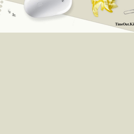
TimeOut.KZ