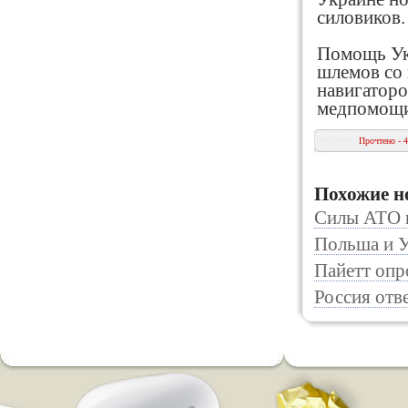
силовиков.
Помощь Укр
шлемов со 
навигаторо
медпомощи
Прочтено - 
Похожие н
Силы АТО 
Польша и У
Пайетт опр
Россия отв