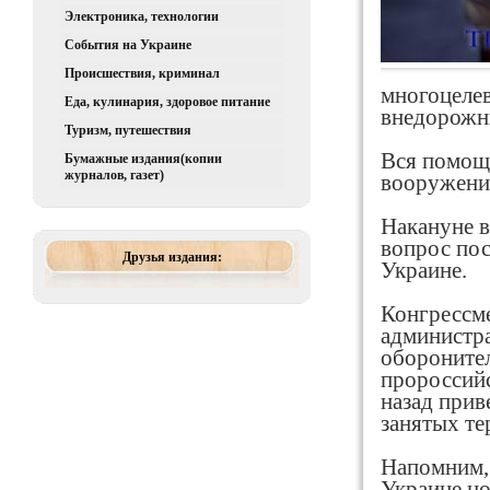
Электроника, технологии
События на Украине
Происшествия, криминал
многоцеле
Еда, кулинария, здоровое питание
внедорожн
Туризм, путешествия
Вся помощь
Бумажные издания(копии
журналов, газет)
вооружени
Накануне 
вопрос пос
Друзья издания:
Украине.
Конгрессме
администра
оборонител
пророссийс
назад прив
занятых те
Напомним, 
Украине но