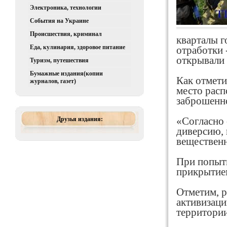
Электроника, технологии
События на Украине
Происшествия, криминал
кварталы г
Еда, кулинария, здоровое питание
отработки 
открывали 
Туризм, путешествия
Бумажные издания(копии
Как отмети
журналов, газет)
место расп
заброшенно
Друзья издания:
«Согласно
диверсию, 
вещественн
При попытк
прикрытием
Отметим, р
активизаци
территории