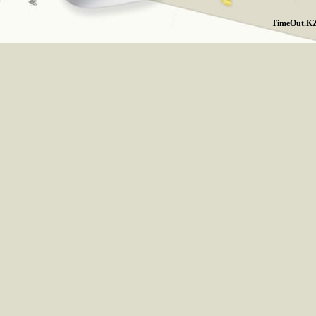
TimeOut.KZ