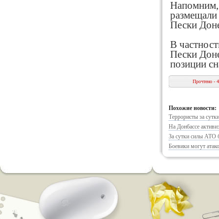
Напомним, 
размещали 
Пески Доне
В частност
Пески Доне
позиции сн
Прочтено - 
Похожие новости:
Террористы за сутк
На Донбассе активи
За сутки силы АТО б
Боевики могут атак