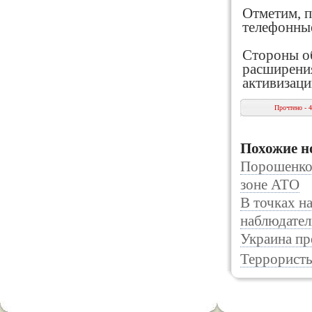
Отметим, п
телефонны
Стороны о
расширения
активизаци
Прочтено - 
Похожие н
Порошенко
зоне АТО
В точках н
наблюдате
Украина пр
Террористы