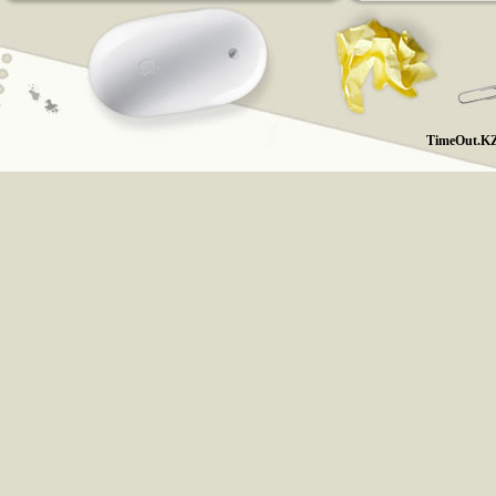
TimeOut.KZ