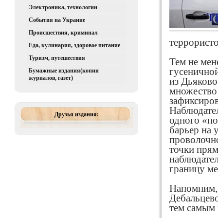
Электроника, технологии
События на Украине
Происшествия, криминал
террористо
Еда, кулинария, здоровое питание
Туризм, путешествия
Тем не мен
гусеничной
Бумажные издания(копии
журналов, газет)
из Дьяково
множество 
зафиксиров
Наблюдател
Друзья издания:
одного «по
барьер на 
проволочно
точки прям
наблюдате
границу ме
Напомним, 
Дебальцево
тем самым