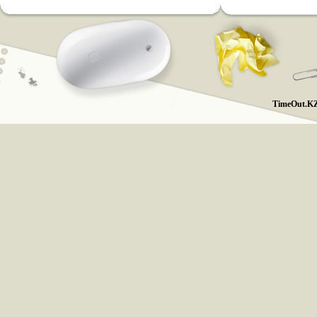
TimeOut.KZ