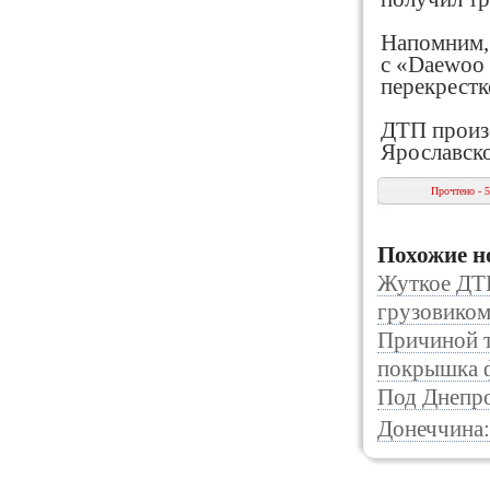
Напомним,
с «Daewoo 
перекрестк
ДТП произо
Ярославско
Прочтено - 
Похожие н
Жуткое ДТП
грузовиком 
Причиной т
покрышка 
Под Днепро
Донеччина: