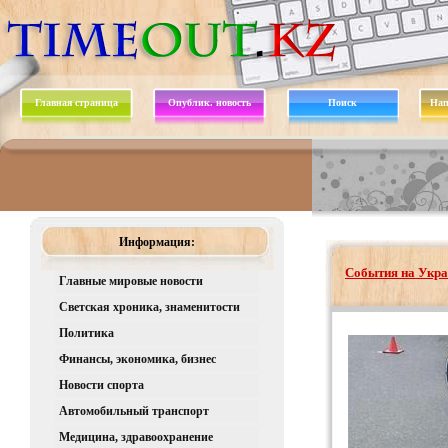
Главная страница
Опублик. новость
Поиск
Нап
Информация:
События на Укра
Главные мировые новости
Светская хроника, знаменитости
Политика
Финансы, экономика, бизнес
Новости спорта
Автомобильный транспорт
Медицина, здравоохранение