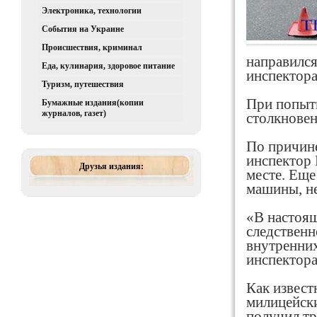
Электроника, технологии
События на Украине
Происшествия, криминал
направился
Еда, кулинария, здоровое питание
инспектор
Туризм, путешествия
При попыт
Бумажные издания(копии
журналов, газет)
столкновен
По причин
инспектор 
Друзья издания:
месте. Еще
машины, не
«В настоящ
следственн
внутренних
инспектора
Как извест
милицейски
получил тр