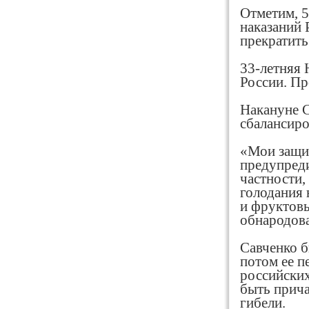
Отметим, 5
наказаний 
прекратить
33-летняя 
России. Пр
Накануне С
сбалансиро
«Мои защит
предупреди
частности,
голодания 
и фруктов
обнародова
Савченко б
потом ее п
российских
быть прича
гибели.