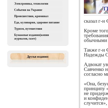
Электроника, технологии
События на Украине
Происшествия, криминал
сказал г-н
Еда, кулинария, здоровое питание
Туризм, путешествия
Кроме того
требования
Бумажные издания(копии
журналов, газет)
обычными о
Также г-н 
Надежды Са
Друзья издания:
Адвокат ув
Савченко н
согласно м
«Она, безу
принципу «
не придерж
и конфиден
случится»,