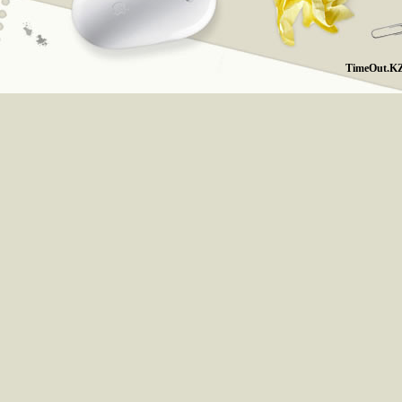
TimeOut.KZ