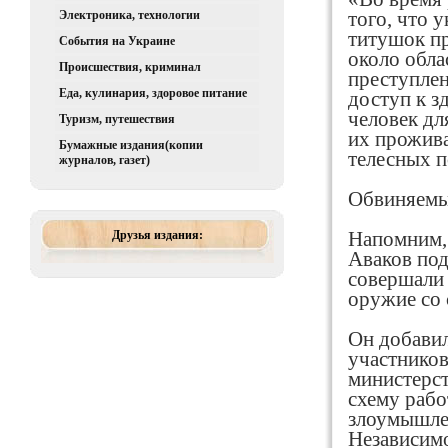
Электроника, технологии
того, что 
титушок пр
События на Украине
около обла
Происшествия, криминал
преступлен
Еда, кулинария, здоровое питание
доступ к з
человек дл
Туризм, путешествия
их прожива
Бумажные издания(копии
телесных п
журналов, газет)
Обвиняемы
Друзья издания:
Напомним, 
Аваков под
совершали 
оружие со 
Он добавил
участников
министерст
схему рабо
злоумышле
Независимо