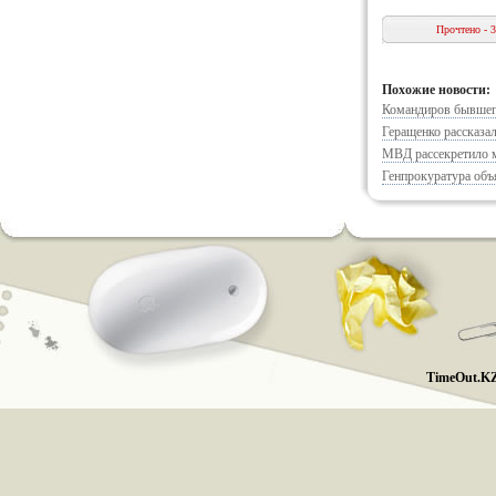
Прочтено - 
Похожие новости:
Командиров бывшег
Геращенко рассказа
МВД рассекретило м
Генпрокуратура об
TimeOut.KZ