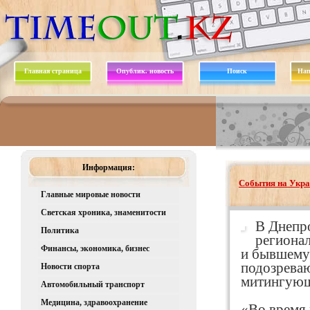
Главная страница
Опублик. новость
Поиск
Нап
Информация:
События на Укра
Главные мировые новости
Светская хроника, знаменитости
В Днепр
Политика
регионал
Финансы, экономика, бизнес
и бывшему 
подозреваю
Новости спорта
митингующ
Автомобильный транспорт
Медицина, здравоохранение
«Во время