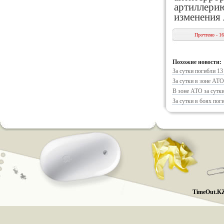
артиллерию
изменения 
Прочтено - 1
Похожие новости:
За сутки погибли 13
За сутки в зоне АТО
В зоне АТО за сутки
За сутки в боях пог
TimeOut.KZ