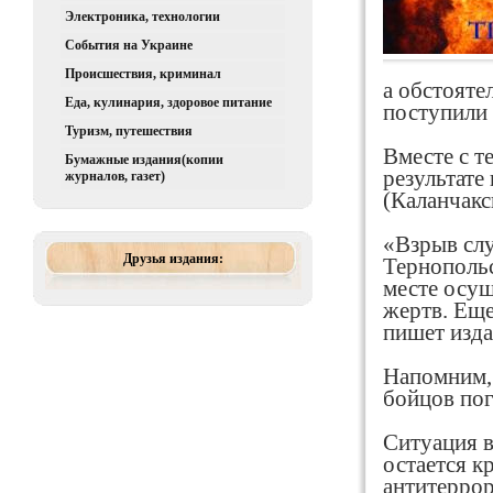
Электроника, технологии
События на Украине
Происшествия, криминал
а обстояте
Еда, кулинария, здоровое питание
поступили 
Туризм, путешествия
Вместе с т
Бумажные издания(копии
результате
журналов, газет)
(Каланчакс
«Взрыв слу
Друзья издания:
Тернопольс
месте осущ
жертв. Еще
пишет изда
Напомним, 
бойцов пог
Ситуация в
остается к
антитеррор