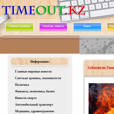
Главная страница
Опублик. новость
Поиск
Нап
Информация:
События на Укра
Главные мировые новости
Светская хроника, знаменитости
Политика
Финансы, экономика, бизнес
Новости спорта
Автомобильный транспорт
Медицина, здравоохранение