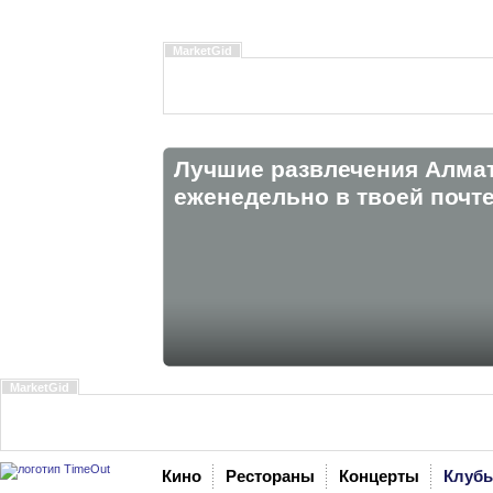
MarketGid
Лучшие развлечения Алма
eженедельно в твоей почте
MarketGid
Кино
Рестораны
Концерты
Клуб