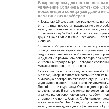
В характерном для него японском с
увлечение Оспанова эстетикой Ст
восходящего солнца уже давно не с
алматинских клабберов.
«Поскольку 16 февраля программе исполнилос
5 лет, а идея провести празднование этого со
ежегодно именно весной, все состоится уже со
10 апреля в клубе Da Freak вместе с нами дат
друзья Сюйя Окино и Илья Рассказов», – пригл
Оспанов.
Окино – особо дорогой гость, поскольку в его 
приедет живая легенда японской джаз-электрон
году Сюйя отмечает свое 20-летие в роли про
и диджея и в рамках юбилейного тура планиру
20 главных городов мира. Благодаря совпавш
Алматы тоже попал в тот список.
Сюйя вошел в историю, создав в начале 90-х K
Massive, который считается самым главным в
в мировую электронно-джазовую сцену. Синглы
издавались авторитетным немецким лейблом 
Records, а три года назад Окино издал первый
альбом, который был восторженно встречен кр
и записывался революционным способом – чер
электронную почту. Сейчас Сюйя является хо
токийского клуба The Room, создателем и орг
ежегодного международного фестиваля Tokyo C