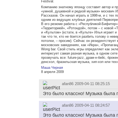
Festival.
Компанию знатному японцу составит автор и п
«умной, душевной и редкой музыки» москвич 
Рассказов. Он начал играть в 1998-м, и с тех 
одним из ведущих клубных деятелей Первопре
В его резюме работа с «Республикой-Бифитер»
«Территорией», «Ротондой», потом – с новой «
и «Культом» (кстати, в «Культе» Илья играет и 
так что те, кто не боится разбить голову о нев
потолки, – просим). Сейчас он резидентствует 
московских заведениях, как «Икра», «Пропаган
Wong bar. Свой стиль игры определяет как экл
интересует самая разная музыка, в одном сет
прозвучать все: future-jazz, драм-н-бейс, брокен
денсхол, бразильская музыка, хип-хоп или тех
Маша Черная
8 апреля 2009
afan86
2009-04-11 08:25:15
Это было классно! Музыка была 
afan86
2009-04-11 08:24:57
Это было классно! Музыка была 