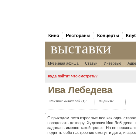
Кино
Рестораны
Концерты
Клу
выставки
Музейная афиша
Статьи
Интервью
Адре
Куда пойти? Что смотреть?
Ива Лебедева
Рейтинг читателей (1):
Оценить:
С приходом лета взрослые все как один стара
порадовать детвору. Художник Ива Лебедева, 
задалась именно такой целью. На ее персонал
поднять себе настроение смогут и дети, и взро