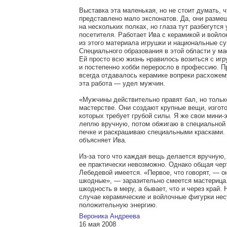
Выставка эта маленькая, но не стоит думать, ч
представлено мало экспонатов. Да, они разме
на нескольких полках, но глаза тут разбегутся
посетителя. Работает Ива с керамикой и войло
из этого материала игрушки и национальные с
Специального образования в этой области у ма
Ей просто всю жизнь нравилось возиться с иг
и постепенно хобби переросло в профессию. П
всегда отдавалось керамике вопреки расхожем
эта работа — удел мужчин.
«Мужчины действительно правят бал, но тольк
мастерстве. Они создают крупные вещи, изгот
которых требует грубой силы. Я же свои мини-
леплю вручную, потом обжигаю в специальной
печке и раскрашиваю специальными красками. 
объясняет Ива.
Из-за того что каждая вещь делается вручную,
ее практически невозможно. Однако общая чер
Лебедевой имеется. «Первое, что говорят, — о
шкодные», — заразительно смеется мастерица.
шкодность в меру, а бывает, что и через край.
случае керамические и войлочные фигурки нес
положительную энергию.
Вероника Андреева
16 мая 2008