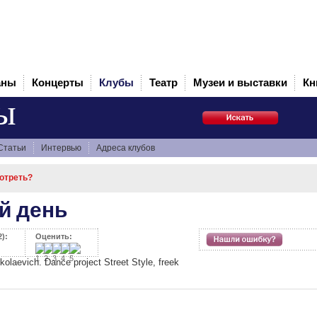
аны
Концерты
Клубы
Театр
Музеи и выставки
Кн
ы
Статьи
Интервью
Адреса клубов
мотреть?
й день
):
Оценить:
kolaevich. Dance project Street Style, freek