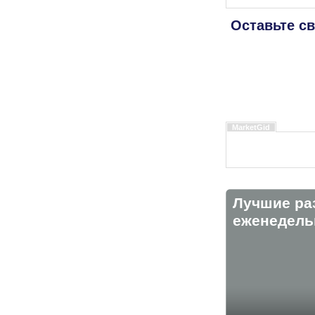
Оставьте с
MarketGid
Лучшие ра
eженедельн