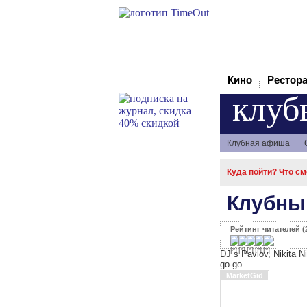
Кино
Рестор
клуб
Клубная афиша
Куда пойти? Что с
Клубны
Рейтинг читателей (2
DJ`s Pavlov, Nikita Ni
go-go.
MarketGid