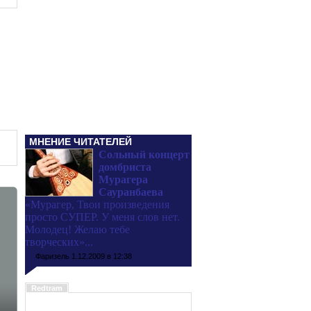
МНЕНИЕ ЧИТАТЕЛЕЙ
Сольный концерт
домбриста
Мурагера
Сауранбаева
«Мурагер, Твои произведения
просто СУПЕР. У меня слов нет.
Молодец! Желаю тебе
творческих»...
Фаризель
1.12.2009 в 12:38
Redtram