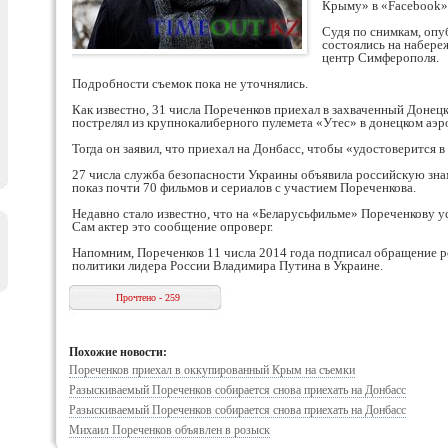
Крыму» в «Facebook»
Судя по снимкам, оп
состоялись на набере
центр Симферополя.
Подробности съемок пока не уточнялись.
Как известно, 31 числа Пореченков приехал в захваченный Донецк
пострелял из крупнокалиберного пулемета «Утес» в донецком аэр
Тогда он заявил, что приехал на Донбасс, чтобы «удостоверится 
27 числа служба безопасности Украины объявила российскую знам
показ почти 70 фильмов и сериалов с участием Пореченкова.
Недавно стало известно, что на «Беларусьфильме» Пореченкову ус
Сам актер это сообщение опроверг.
Напомним, Пореченков 11 числа 2014 года подписал обращение р
политики лидера России Владимира Путина в Украине.
Прочтено - 259
Похожие новости:
Пореченков приехал в оккупированный Крым на съемки
Разыскиваемый Пореченков собирается снова приехать на Донбасс
Разыскиваемый Пореченков собирается снова приехать на Донбасс
Михаил Пореченков объявлен в розыск