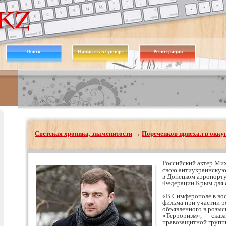
Поиск
Написать в суппорт
Регистрация
Светская хроника, знаменитости
→
Пореченков приехал в окк
Российский актер Ми
свою антиукраинскую
в Донецком аэропорту
Федерации Крым для с
«В Симферополе в вос
фильма при участии р
объявленного в розыс
«Терроризм», — сказа
правозащитной групп