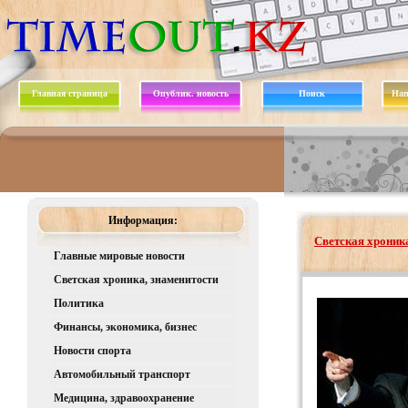
Главная страница
Опублик. новость
Поиск
Нап
Информация:
Светская хроника
Главные мировые новости
Светская хроника, знаменитости
Политика
Финансы, экономика, бизнес
Новости спорта
Автомобильный транспорт
Медицина, здравоохранение