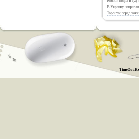
Кобзон подал в суд
В Украину направля
Торонто: перед хок
TimeOut.KZ