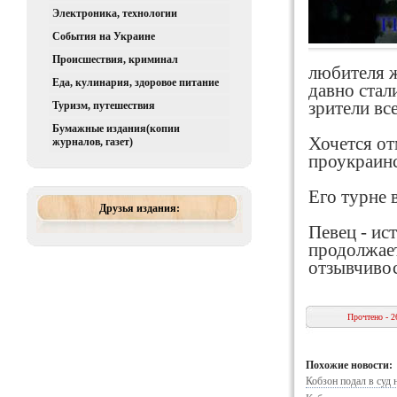
Электроника, технологии
События на Украине
Происшествия, криминал
любителя ж
Еда, кулинария, здоровое питание
давно стал
зрители вс
Туризм, путешествия
Бумажные издания(копии
Хочется от
журналов, газет)
проукраин
Его турне 
Друзья издания:
Певец - ис
продолжает
отзывчиво
Прочтено - 2
Похожие новости:
Кобзон подал в суд