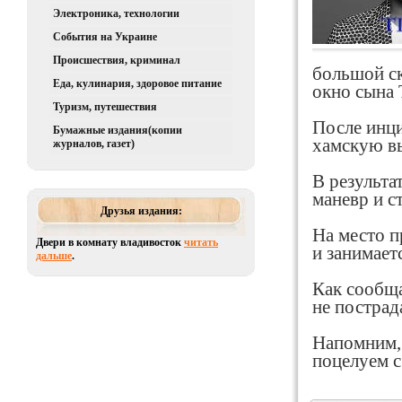
Электроника, технологии
События на Украине
Происшествия, криминал
большой ск
Еда, кулинария, здоровое питание
окно сына 
Туризм, путешествия
После инци
Бумажные издания(копии
хамскую вы
журналов, газет)
В результа
маневр и с
Друзья издания:
На место п
Двери в комнату владивосток
читать
и занимает
дальше
.
Как сообща
не пострад
Напомним, 
поцелуем с