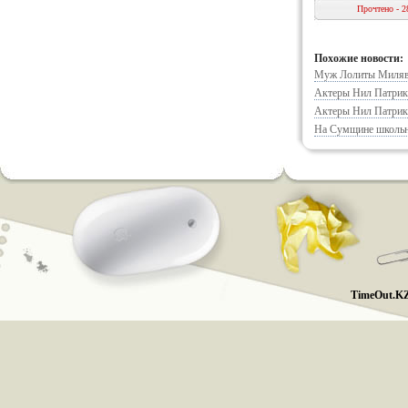
Прочтено - 2
Похожие новости:
Муж Лолиты Милявс
Актеры Нил Патрик 
Актеры Нил Патрик 
На Сумщине школьны
TimeOut.KZ