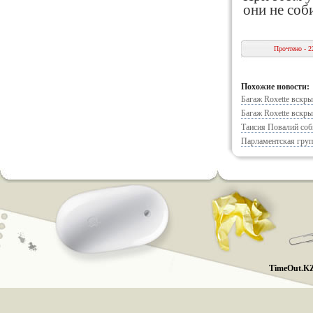
они не соб
Прочтено - 2
Похожие новости:
Багаж Roxette вскр
Багаж Roxette вскр
Таисия Повалий соби
Парламентская груп
TimeOut.KZ