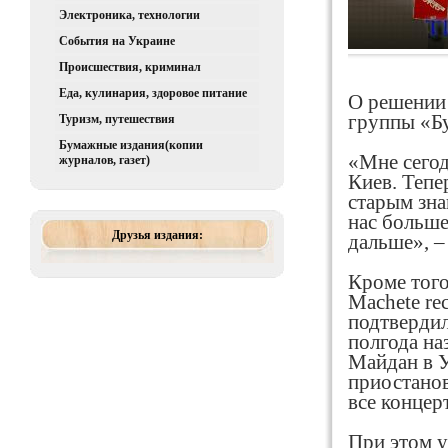
Электроника, технологии
События на Украине
Происшествия, криминал
Еда, кулинария, здоровое питание
О решении 
группы «Б
Туризм, путешествия
Бумажные издания(копии
«Мне сегод
журналов, газет)
Киев. Тепе
старым зна
нас больше
Друзья издания:
дальше», –
Кроме того
Machete re
подтвердил
полгода на
Майдан в У
приостанов
все концер
При этом у