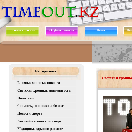
Главная страница
Опублик. новость
Поиск
Нап
Информация:
Светская хроника
Главные мировые новости
Светская хроника, знаменитости
Политика
Финансы, экономика, бизнес
Новости спорта
Автомобильный транспорт
Медицина, здравоохранение