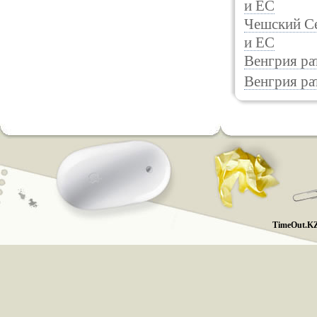
и ЕС
Чешский Се
и ЕС
Венгрия ра
Венгрия ра
TimeOut.KZ