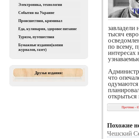
Электроника, технологии
События на Украине
Происшествия, криминал
завладели 
Еда, кулинария, здоровое питание
тысяч евро
Туризм, путешествия
осведомлен
Бумажные издания(копии
по всему, 
журналов, газет)
интересах 
узнаваемые
Администра
Друзья издания:
что опечал
одумаются
планировал
открыться 
Прочтено - 6
Похожие н
Чешский Се