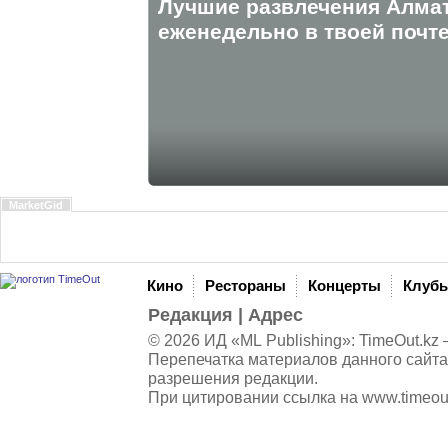
Лучшие развлечения Алма
eженедельно в твоей почте
MarketGid
Кино
Рестораны
Концерты
Клуб
Редакция
|
Адрес
© 2026 ИД «ML Publishing»:
TimeOut.kz
—
Перепечатка материалов данного сайта
разрешения редакции.
При цитировании ссылка на
www.timeou