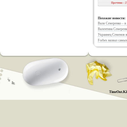
Прочтено - 2
Похожие новости:
Валя Семеренко – в
Валентина Семеренк
Украинец Семенов в
Forbes назвал самы
TimeOut.KZ