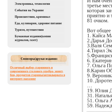
И нам очен
Электроника, технологии
третье мес
которая за
События на Украине
приятно и 
Происшествия, криминал
81 очком.
Еда, кулинария, здоровое питание
Вот общее 
Туризм, путешествия
1. Кайса М
Бумажные издания(копии
2.Дарья До
журналов, газет)
3.Валя Сем
4.Тирил Э
5.Францис
Спонсоры/друзья издания:
6. Екатери
7. Ольга П
Отличный выбор старинного и
8.Карин О
современного столового серебра, монет,
9. Вероник
бон, предметов старины/антиквариата в
интернет-магазине
10. Дороте
…
19. Юлия 
31. Наталь
51. Ольга 
59. Надежд