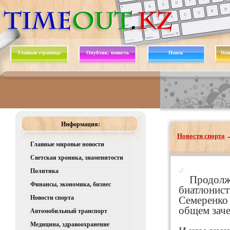
Главная страница
Опублик. новость
Поиск
Нап
Информация:
Новости спорта
Главные мировые новости
Светская хроника, знаменитости
Политика
Продолж
Финансы, экономика, бизнес
биатлонист
Новости спорта
Семеренко
общем заче
Автомобильный транспорт
Медицина, здравоохранение