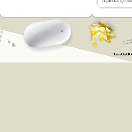
Украинские футболь
TimeOut.KZ