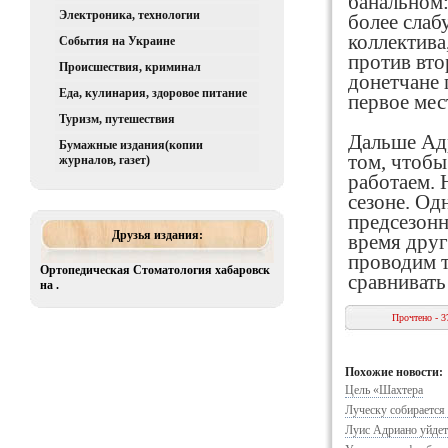
банальном:
Электроника, технологии
более слаб
коллектива
События на Украине
против вто
Происшествия, криминал
донетчане 
Еда, кулинария, здоровое питание
первое мес
Туризм, путешествия
Дальше Адр
Бумажные издания(копии
том, чтобы
журналов, газет)
работаем. 
сезоне. Од
предсезонн
Друзья издания:
время друг
проводим т
Ортопедическая Стоматология хабаровск
сравниват
на .
Прочтено - 3
Похожие новости:
Цель «Шахтера
Луческу собирается
Луис Адриано уйдет