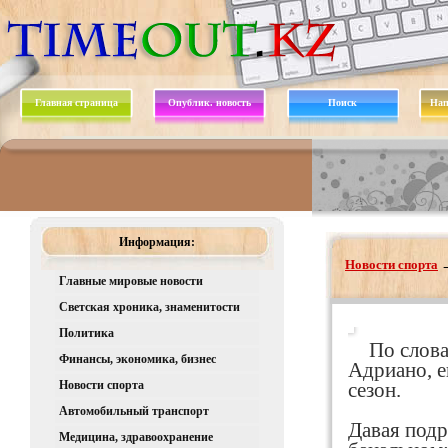
Главная страница
Опублик. новость
Поиск
Нап
Информация:
Новости спорта
Главные мировые новости
Светская хроника, знаменитости
Политика
По слов
Финансы, экономика, бизнес
Адриано, е
Новости спорта
сезон.
Автомобильный транспорт
Давая подр
Медицина, здравоохранение