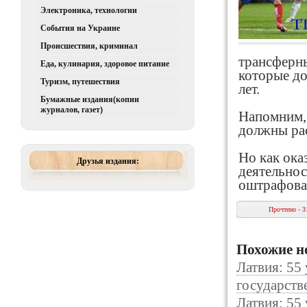
Электроника, технологии
События на Украине
Происшествия, криминал
трансферны
Еда, кулинария, здоровое питание
которые до
Туризм, путешествия
лет.
Бумажные издания(копии
журналов, газет)
Напомним, 
должны рас
Но как ока
Друзья издания:
деятельнос
оштрафован
Прочтено - 3
Похожие н
Латвия: 55
государств
Латвия: 55