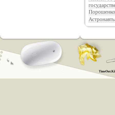
государств
Порошенко 
Астронавты
TimeOut.KZ