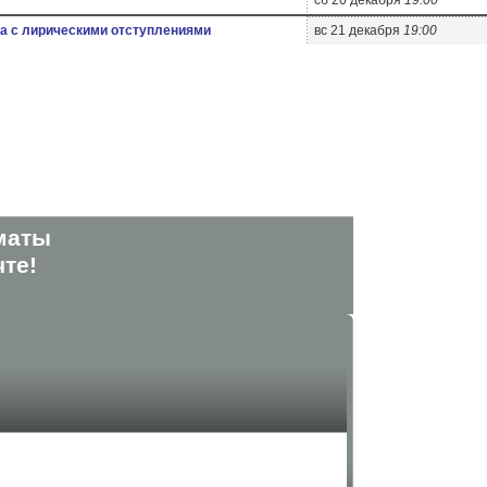
сб 20 декабря
19:00
а с лирическими отступлениями
вс 21 декабря
19:00
маты
те!