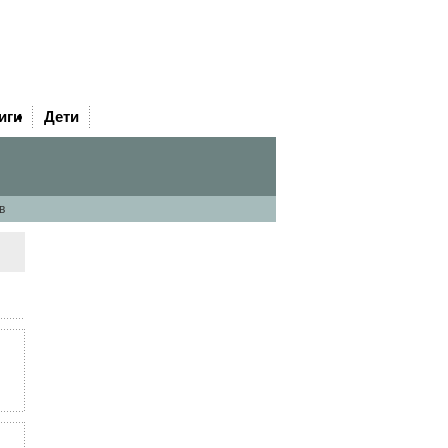
иги
Дети
в