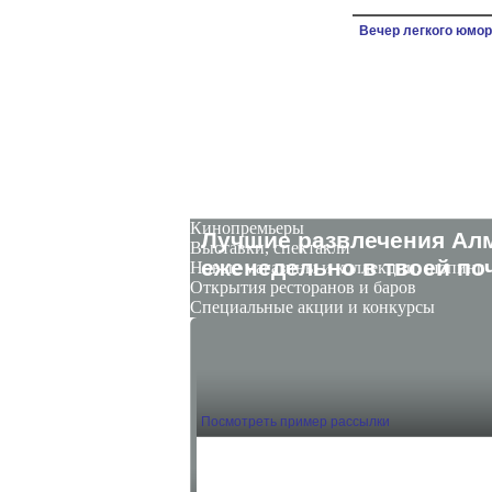
Вечер легкого юмор
Кинопремьеры
Лучшие развлечения Ал
Выставки, спектакли
eженедельно в твоей поч
Новые магазины и коллекции, шопинг
Открытия ресторанов и баров
Специальные акции и конкурсы
Посмотреть пример рассылки