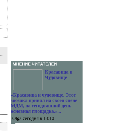
МНЕНИЕ ЧИТАТЕЛЕЙ
Красавица и
Чудовище
«Красавица и чудовище. Этот
мюзикл принял на своей сцене
МДМ, на сегодняшний день
основная площадка,»...
Olga сегодня в 13:10