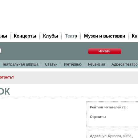
аны
Концерты
Клубы
Театр
Музеи и выставки
Кн
р
Театральная афиша
Статьи
Интервью
Рецензии
Адреса театро
отреть?
ОК
Рейтинг читателей (9):
Оценить:
Адрес:
ул. Кунаева, 49/68.,