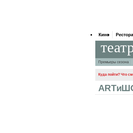
Кино
Рестор
теат
Премьеры сезона
Куда пойти? Что см
ARTиШ