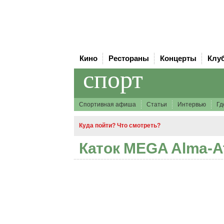
Кино
Рестораны
Концерты
Клу
спорт
Спортивная афиша
Статьи
Интервью
Гд
Куда пойти? Что смотреть?
Каток MEGA Alma-A