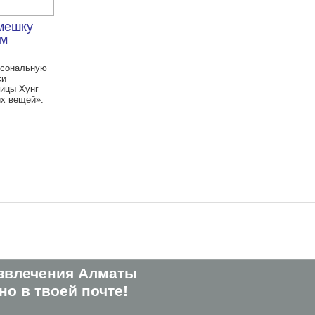
мешку
ом
рсональную
си
ицы Хунг
х вещей».
звлечения Алматы
о в твоей почте!