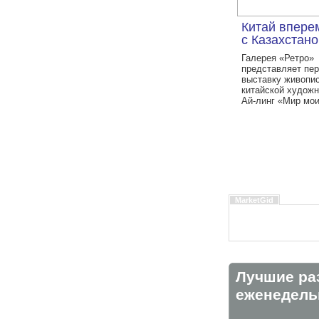
Китай впере
с Казахстан
Галерея «Ретро»
представляет пе
выставку живопи
китайской художн
Ай-линг «Мир мои
MarketGid
Лучшие ра
eженедельн