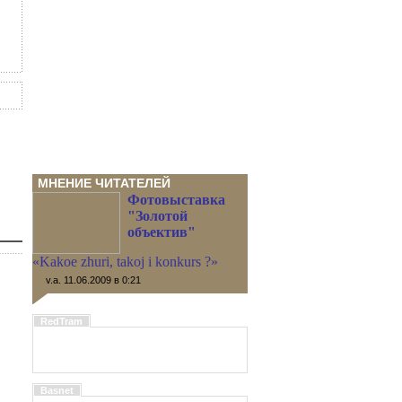
МНЕНИЕ ЧИТАТЕЛЕЙ
Фотовыставка
"Золотой
объектив"
«Kakoe zhuri, takoj i konkurs ?»
v.a. 11.06.2009 в 0:21
RedTram
Basnet