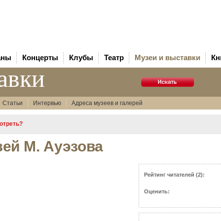
аны
Концерты
Клубы
Театр
Музеи и выставки
Кн
авки
Статьи
Интервью
Адреса музеев и галерей
мотреть?
ей М. Ауэзова
Рейтинг читателей (2):
Оценить: