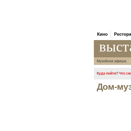
Кино
Рестор
выст
Музейная афиша
Куда пойти? Что с
Дом-муз