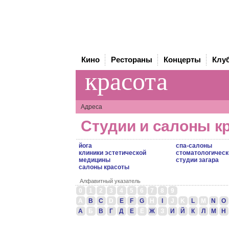
Кино
Рестораны
Концерты
Клу
красота
Адреса
Студии и салоны к
йога
спа-салоны
клиники эстетической
стоматологическ
медицины
студии загара
салоны красоты
Алфавитный указатель
0
1
2
3
4
5
6
7
8
9
A
B
C
D
E
F
G
H
I
J
K
L
M
N
O
А
Б
В
Г
Д
Е
Ё
Ж
З
И
Й
К
Л
М
Н